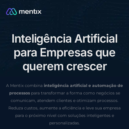
I
n
t
e
l
i
g
ê
n
c
i
a
A
r
t
i
f
i
c
i
a
l
CONSULTORIA GRÁTIS
p
a
r
a
E
m
p
r
e
s
a
s
q
u
e
q
u
e
r
e
m
c
r
e
s
c
e
r
A Mentix combina
inteligência artificial e automação de
processos
para transformar a forma como negócios se
comunicam, atendem clientes e otimizam processos.
Reduza custos, aumente a eficiência e leve sua empresa
para o próximo nível com soluções inteligentes e
personalizadas.