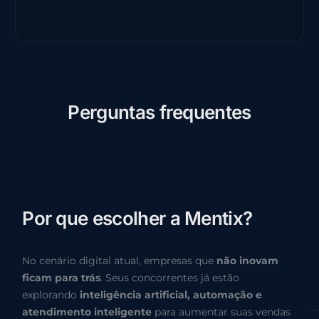
P
e
r
g
u
n
t
a
s
f
r
e
q
u
e
n
t
e
s
P
o
r
q
u
e
e
s
c
o
l
h
e
r
a
M
e
n
t
i
x
?
No cenário digital atual, empresas que
não inovam
ficam para trás
. Seus concorrentes já estão
explorando
inteligência artificial, automação e
atendimento inteligente
para aumentar suas vendas