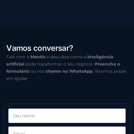
V
a
m
o
s
c
o
n
v
e
r
s
a
r
?
Fale com a
Mentix
e descubra como a
inteligência
artificial
pode transformar o seu negócio.
Preencha o
formulário
ou nos
chame no WhatsApp
. Teremos prazer
em ajudar.