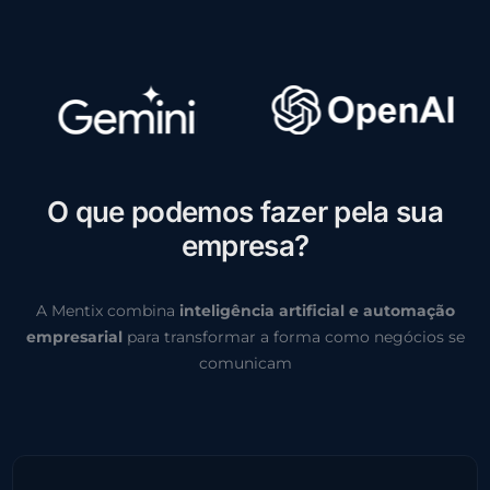
O
q
u
e
p
o
d
e
m
o
s
f
a
z
e
r
p
e
l
a
s
u
a
e
m
p
r
e
s
a
?
A Mentix combina
inteligência artificial e automação
empresarial
para transformar a forma como negócios se
comunicam