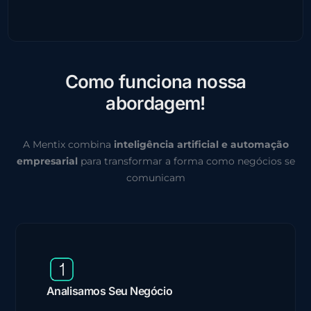
C
o
m
o
f
u
n
c
i
o
n
a
n
o
s
s
a
a
b
o
r
d
a
g
e
m
!
A Mentix combina
inteligência artificial e automação
empresarial
para transformar a forma como negócios se
comunicam
Analisamos Seu Negócio