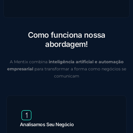
C
o
m
o
f
u
n
c
i
o
n
a
n
o
s
s
a
a
b
o
r
d
a
g
e
m
!
A Mentix combina
inteligência artificial e automação
empresarial
para transformar a forma como negócios se
comunicam
Analisamos Seu Negócio