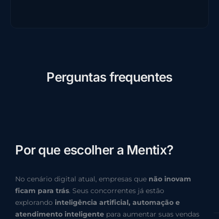
P
e
r
g
u
n
t
a
s
f
r
e
q
u
e
n
t
e
s
P
o
r
q
u
e
e
s
c
o
l
h
e
r
a
M
e
n
t
i
x
?
No cenário digital atual, empresas que
não inovam
ficam para trás
. Seus concorrentes já estão
explorando
inteligência artificial, automação e
atendimento inteligente
para aumentar suas vendas