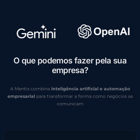
O
q
u
e
p
o
d
e
m
o
s
f
a
z
e
r
p
e
l
a
s
u
a
e
m
p
r
e
s
a
?
A Mentix combina
inteligência artificial e automação
empresarial
para transformar a forma como negócios se
comunicam