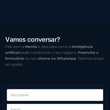
V
a
m
o
s
c
o
n
v
e
r
s
a
r
?
Fale com a
Mentix
e descubra como a
inteligência
artificial
pode transformar o seu negócio.
Preencha o
formulário
ou nos
chame no WhatsApp
. Teremos prazer
em ajudar.