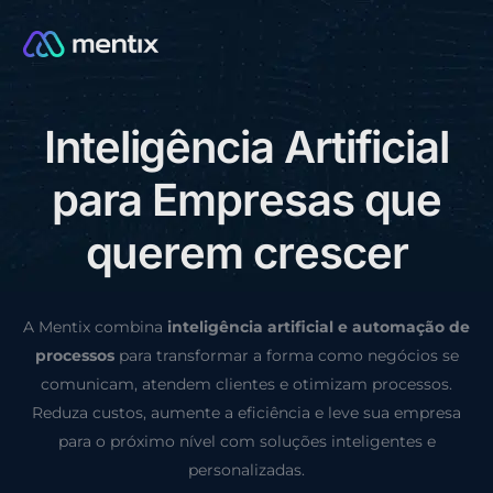
I
n
t
e
l
i
g
ê
n
c
i
a
A
r
t
i
f
i
c
i
a
l
CONSULTORIA GRÁTIS
p
a
r
a
E
m
p
r
e
s
a
s
q
u
e
q
u
e
r
e
m
c
r
e
s
c
e
r
A Mentix combina
inteligência artificial e automação de
processos
para transformar a forma como negócios se
comunicam, atendem clientes e otimizam processos.
Reduza custos, aumente a eficiência e leve sua empresa
para o próximo nível com soluções inteligentes e
personalizadas.