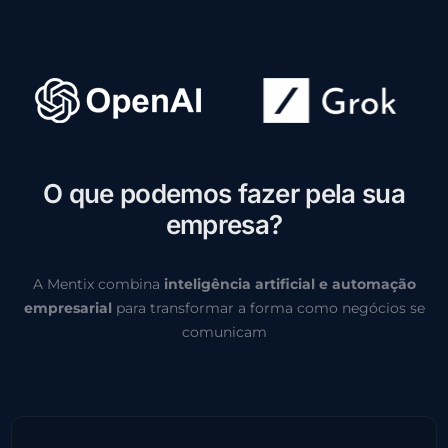
O
q
u
e
p
o
d
e
m
o
s
f
a
z
e
r
p
e
l
a
s
u
a
e
m
p
r
e
s
a
?
A Mentix combina
inteligência artificial e automação
empresarial
para transformar a forma como negócios se
comunicam