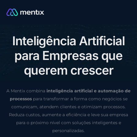
I
n
t
e
l
i
g
ê
n
c
i
a
A
r
t
i
f
i
c
i
a
l
CONSULTORIA GRÁTIS
p
a
r
a
E
m
p
r
e
s
a
s
q
u
e
q
u
e
r
e
m
c
r
e
s
c
e
r
A Mentix combina
inteligência artificial e automação de
processos
para transformar a forma como negócios se
comunicam, atendem clientes e otimizam processos.
Reduza custos, aumente a eficiência e leve sua empresa
para o próximo nível com soluções inteligentes e
personalizadas.