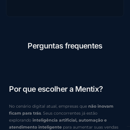
P
e
r
g
u
n
t
a
s
f
r
e
q
u
e
n
t
e
s
P
o
r
q
u
e
e
s
c
o
l
h
e
r
a
M
e
n
t
i
x
?
No cenário digital atual, empresas que
não inovam
ficam para trás
. Seus concorrentes já estão
explorando
inteligência artificial, automação e
atendimento inteligente
para aumentar suas vendas