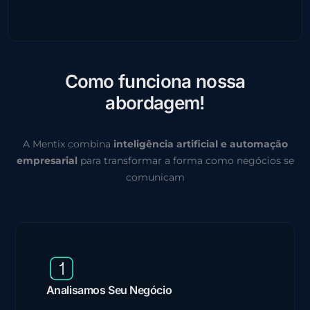
C
o
m
o
f
u
n
c
i
o
n
a
n
o
s
s
a
a
b
o
r
d
a
g
e
m
!
A Mentix combina
inteligência artificial e automação
empresarial
para transformar a forma como negócios se
comunicam
Analisamos Seu Negócio