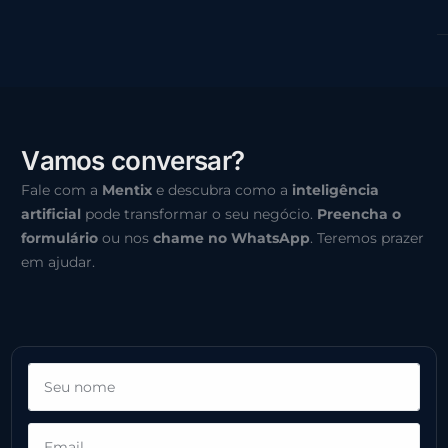
V
a
m
o
s
c
o
n
v
e
r
s
a
r
?
Fale com a
Mentix
e descubra como a
inteligência
artificial
pode transformar o seu negócio.
Preencha o
formulário
ou nos
chame no WhatsApp
. Teremos prazer
em ajudar.