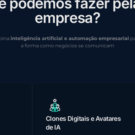
e
p
o
d
e
m
o
s
f
a
z
e
r
p
e
l
e
m
p
r
e
s
a
?
bina
inteligência artificial e automação empresarial
pa
a forma como negócios se comunicam
Clones Digitais e Avatares
de IA