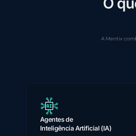
O
q
u
A Mentix com
Agentes de
Inteligência Artificial (IA)