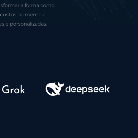
nsformar a forma como
 custos, aumente a
es e personalizadas.