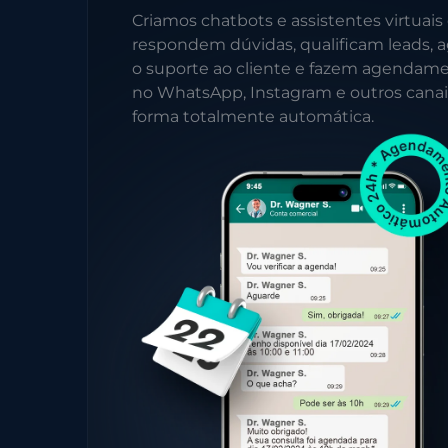
Criamos chatbots e assistentes virtuais
respondem dúvidas, qualificam leads, a
o suporte ao cliente e fazem agendam
no WhatsApp, Instagram e outros canai
forma totalmente automática.