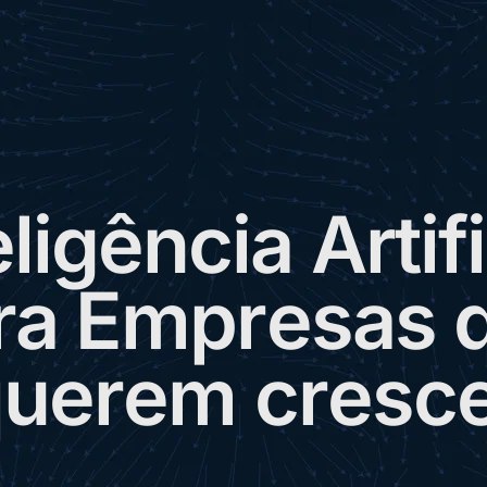
e
l
i
g
ê
n
c
i
a
A
r
t
i
f
i
r
a
E
m
p
r
e
s
a
s
q
u
e
r
e
m
c
r
e
s
c