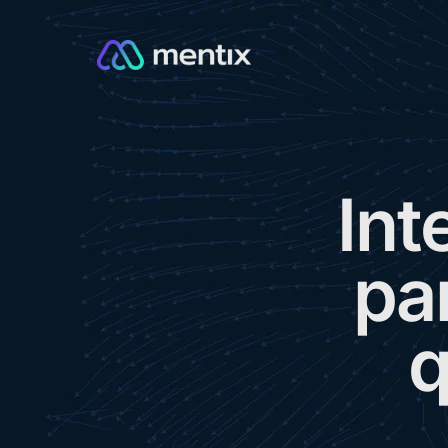
I
n
t
p
a