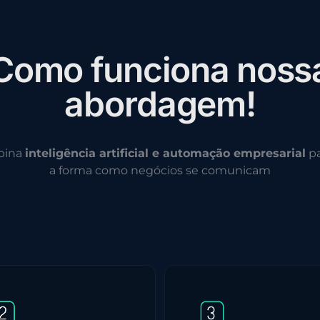
C
o
m
o
f
u
n
c
i
o
n
a
n
o
s
s
a
b
o
r
d
a
g
e
m
!
bina
inteligência artificial e automação empresarial
pa
a forma como negócios se comunicam