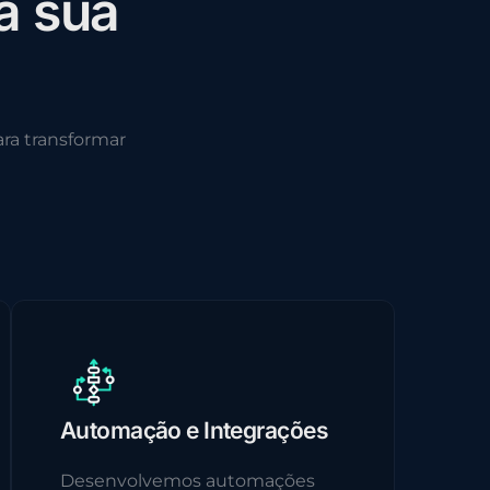
a
s
u
a
ra transformar
Automação e Integrações
Desenvolvemos automações