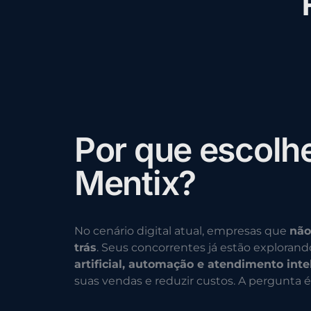
P
o
r
q
u
e
e
s
c
o
l
h
M
e
n
t
i
x
?
No cenário digital atual, empresas que
não
trás
. Seus concorrentes já estão exploran
artificial, automação e atendimento inte
suas vendas e reduzir custos. A pergunta é