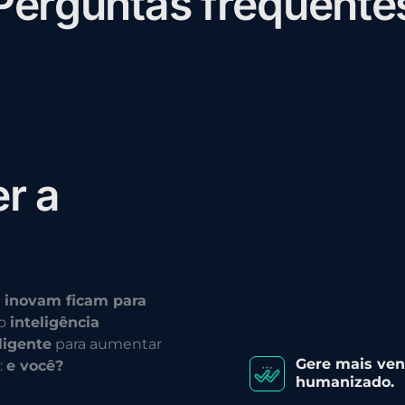
P
e
r
g
u
n
t
a
s
f
r
e
q
u
e
n
t
e
e
r
a
 inovam ficam para
do
inteligência
ligente
para aumentar
Gere mais ve
:
e você?
humanizado.