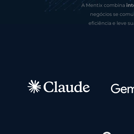
A Mentix combina
int
negócios se comun
eficiência e leve s