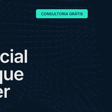
CONSULTORIA GRÁTIS
c
i
a
l
q
u
e
e
r