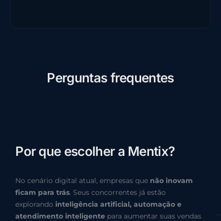
P
e
r
g
u
n
t
a
s
f
r
e
q
u
e
n
t
e
s
P
o
r
q
u
e
e
s
c
o
l
h
e
r
a
M
e
n
t
i
x
?
No cenário digital atual, empresas que
não inovam
ficam para trás
. Seus concorrentes já estão
explorando
inteligência artificial, automação e
atendimento inteligente
para aumentar suas vendas