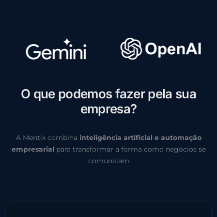
O
q
u
e
p
o
d
e
m
o
s
f
a
z
e
r
p
e
l
a
s
u
a
e
m
p
r
e
s
a
?
A Mentix combina
inteligência artificial e automação
empresarial
para transformar a forma como negócios se
comunicam