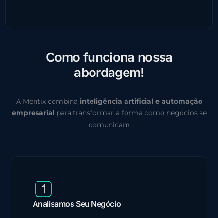
C
o
m
o
f
u
n
c
i
o
n
a
n
o
s
s
a
a
b
o
r
d
a
g
e
m
!
A Mentix combina
inteligência artificial e automação
empresarial
para transformar a forma como negócios se
comunicam
Analisamos Seu Negócio