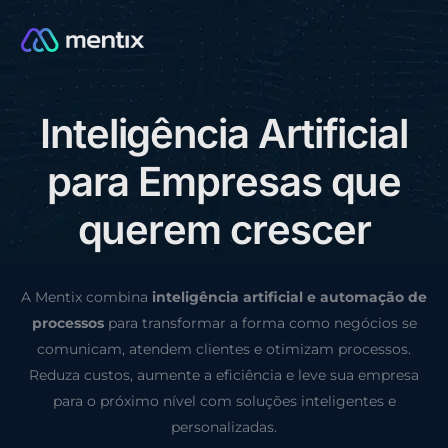
I
n
t
e
l
i
g
ê
n
c
i
a
A
r
t
i
f
i
c
i
a
l
CONSULTORIA GRÁTIS
p
a
r
a
E
m
p
r
e
s
a
s
q
u
e
q
u
e
r
e
m
c
r
e
s
c
e
r
A Mentix combina
inteligência artificial e automação de
processos
para transformar a forma como negócios se
comunicam, atendem clientes e otimizam processos.
Reduza custos, aumente a eficiência e leve sua empresa
para o próximo nível com soluções inteligentes e
personalizadas.