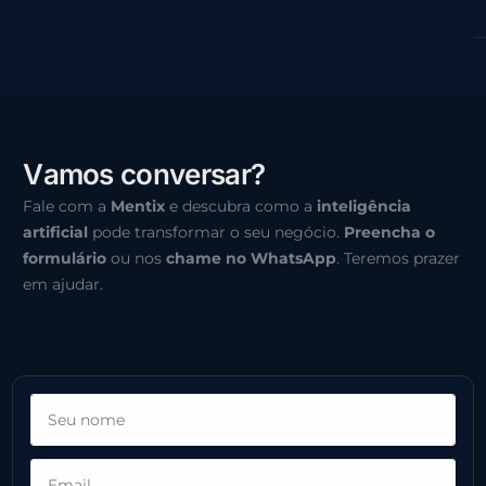
V
a
m
o
s
c
o
n
v
e
r
s
a
r
?
Fale com a
Mentix
e descubra como a
inteligência
artificial
pode transformar o seu negócio.
Preencha o
formulário
ou nos
chame no WhatsApp
. Teremos prazer
em ajudar.