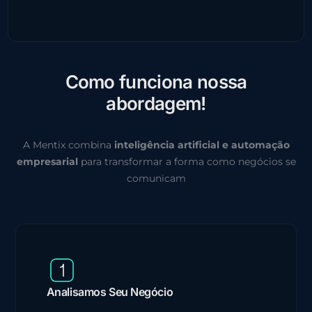
C
o
m
o
f
u
n
c
i
o
n
a
n
o
s
s
a
a
b
o
r
d
a
g
e
m
!
A Mentix combina
inteligência artificial e automação
empresarial
para transformar a forma como negócios se
comunicam
Analisamos Seu Negócio