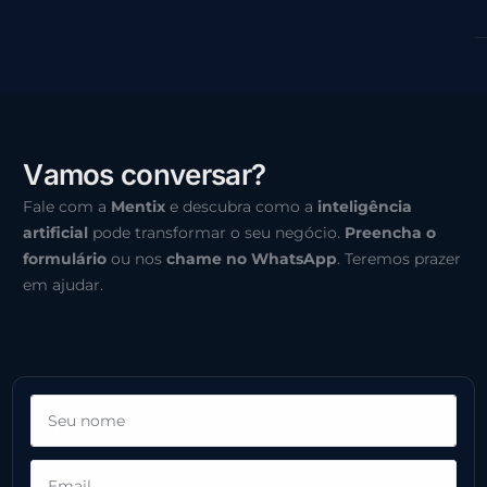
V
a
m
o
s
c
o
n
v
e
r
s
a
r
?
Fale com a
Mentix
e descubra como a
inteligência
artificial
pode transformar o seu negócio.
Preencha o
formulário
ou nos
chame no WhatsApp
. Teremos prazer
em ajudar.