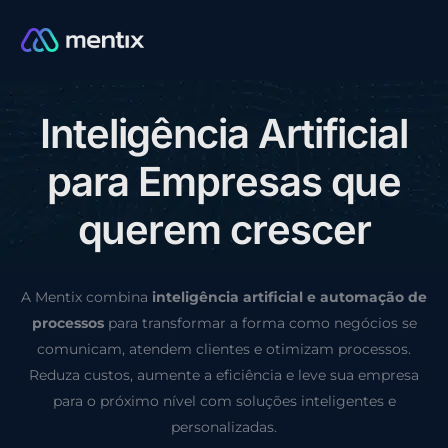
I
n
t
e
l
i
g
ê
n
c
i
a
A
r
t
i
f
i
c
i
a
l
CONSULTORIA GRÁTIS
p
a
r
a
E
m
p
r
e
s
a
s
q
u
e
q
u
e
r
e
m
c
r
e
s
c
e
r
A Mentix combina
inteligência artificial e automação de
processos
para transformar a forma como negócios se
comunicam, atendem clientes e otimizam processos.
Reduza custos, aumente a eficiência e leve sua empresa
para o próximo nível com soluções inteligentes e
personalizadas.