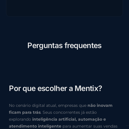
P
e
r
g
u
n
t
a
s
f
r
e
q
u
e
n
t
e
s
P
o
r
q
u
e
e
s
c
o
l
h
e
r
a
M
e
n
t
i
x
?
No cenário digital atual, empresas que
não inovam
ficam para trás
. Seus concorrentes já estão
explorando
inteligência artificial, automação e
atendimento inteligente
para aumentar suas vendas