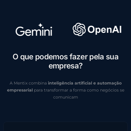
O
q
u
e
p
o
d
e
m
o
s
f
a
z
e
r
p
e
l
a
s
u
a
e
m
p
r
e
s
a
?
A Mentix combina
inteligência artificial e automação
empresarial
para transformar a forma como negócios se
comunicam