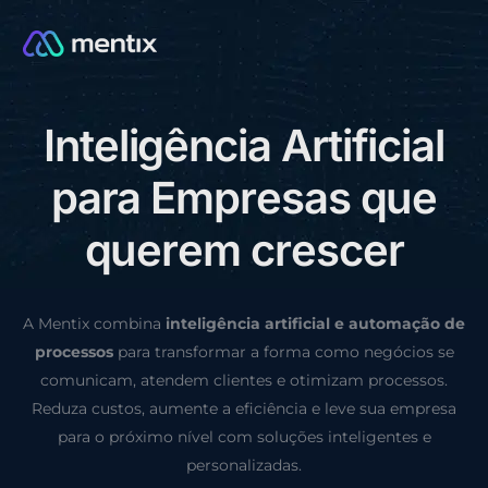
I
n
t
e
l
i
g
ê
n
c
i
a
A
r
t
i
f
i
c
i
a
l
CONSULTORIA GRÁTIS
p
a
r
a
E
m
p
r
e
s
a
s
q
u
e
q
u
e
r
e
m
c
r
e
s
c
e
r
A Mentix combina
inteligência artificial e automação de
processos
para transformar a forma como negócios se
comunicam, atendem clientes e otimizam processos.
Reduza custos, aumente a eficiência e leve sua empresa
para o próximo nível com soluções inteligentes e
personalizadas.