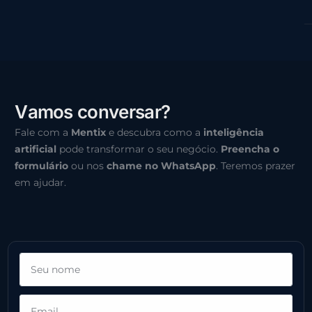
V
a
m
o
s
c
o
n
v
e
r
s
a
r
?
Fale com a
Mentix
e descubra como a
inteligência
artificial
pode transformar o seu negócio.
Preencha o
formulário
ou nos
chame no WhatsApp
. Teremos prazer
em ajudar.