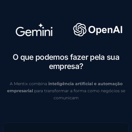
O
q
u
e
p
o
d
e
m
o
s
f
a
z
e
r
p
e
l
a
s
u
a
e
m
p
r
e
s
a
?
A Mentix combina
inteligência artificial e automação
empresarial
para transformar a forma como negócios se
comunicam