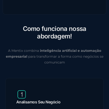
C
o
m
o
f
u
n
c
i
o
n
a
n
o
s
s
a
a
b
o
r
d
a
g
e
m
!
A Mentix combina
inteligência artificial e automação
empresarial
para transformar a forma como negócios se
comunicam
Analisamos Seu Negócio