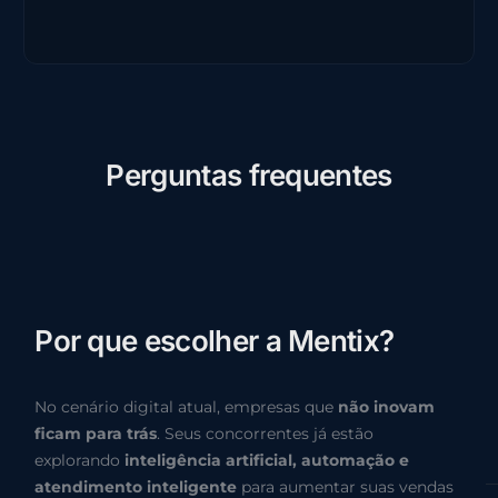
P
e
r
g
u
n
t
a
s
f
r
e
q
u
e
n
t
e
s
P
o
r
q
u
e
e
s
c
o
l
h
e
r
a
M
e
n
t
i
x
?
No cenário digital atual, empresas que
não inovam
ficam para trás
. Seus concorrentes já estão
explorando
inteligência artificial, automação e
atendimento inteligente
para aumentar suas vendas