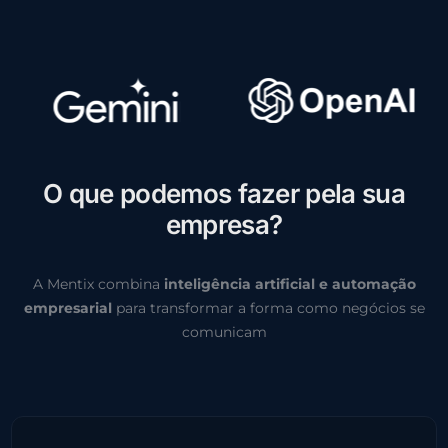
O
q
u
e
p
o
d
e
m
o
s
f
a
z
e
r
p
e
l
a
s
u
a
e
m
p
r
e
s
a
?
A Mentix combina
inteligência artificial e automação
empresarial
para transformar a forma como negócios se
comunicam