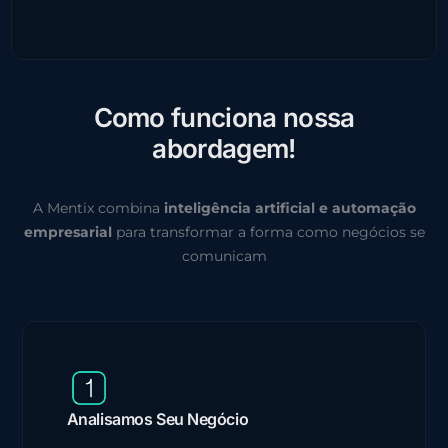
C
o
m
o
f
u
n
c
i
o
n
a
n
o
s
s
a
a
b
o
r
d
a
g
e
m
!
A Mentix combina
inteligência artificial e automação
empresarial
para transformar a forma como negócios se
comunicam
Analisamos Seu Negócio