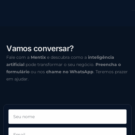
V
a
m
o
s
c
o
n
v
e
r
s
a
r
?
Fale com a
Mentix
e descubra como a
inteligência
artificial
pode transformar o seu negócio.
Preencha o
formulário
ou nos
chame no WhatsApp
. Teremos prazer
em ajudar.