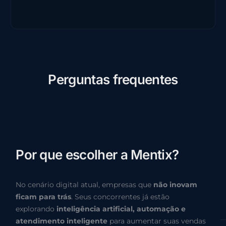
P
e
r
g
u
n
t
a
s
f
r
e
q
u
e
n
t
e
s
P
o
r
q
u
e
e
s
c
o
l
h
e
r
a
M
e
n
t
i
x
?
No cenário digital atual, empresas que
não inovam
ficam para trás
. Seus concorrentes já estão
explorando
inteligência artificial, automação e
atendimento inteligente
para aumentar suas vendas