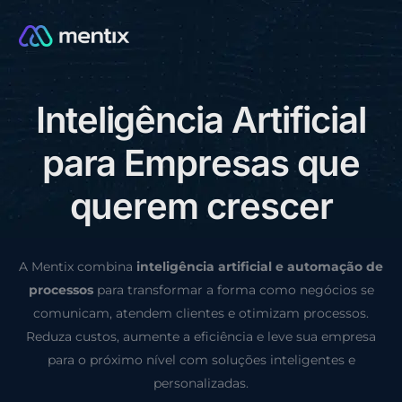
I
n
t
e
l
i
g
ê
n
c
i
a
A
r
t
i
f
i
c
i
a
l
CONSULTORIA GRÁTIS
p
a
r
a
E
m
p
r
e
s
a
s
q
u
e
q
u
e
r
e
m
c
r
e
s
c
e
r
A Mentix combina
inteligência artificial e automação de
processos
para transformar a forma como negócios se
comunicam, atendem clientes e otimizam processos.
Reduza custos, aumente a eficiência e leve sua empresa
para o próximo nível com soluções inteligentes e
personalizadas.