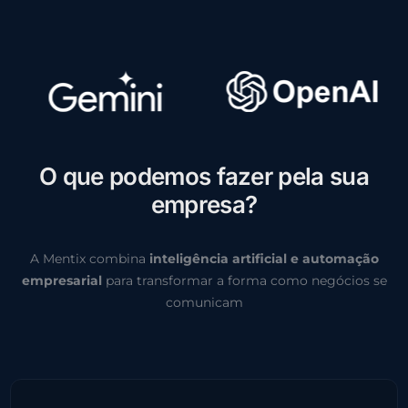
O
q
u
e
p
o
d
e
m
o
s
f
a
z
e
r
p
e
l
a
s
u
a
e
m
p
r
e
s
a
?
A Mentix combina
inteligência artificial e automação
empresarial
para transformar a forma como negócios se
comunicam