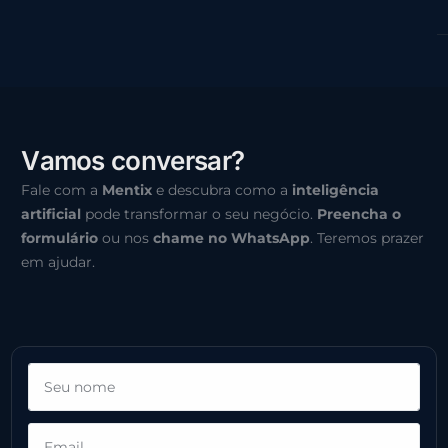
V
a
m
o
s
c
o
n
v
e
r
s
a
r
?
Fale com a
Mentix
e descubra como a
inteligência
artificial
pode transformar o seu negócio.
Preencha o
formulário
ou nos
chame no WhatsApp
. Teremos prazer
em ajudar.