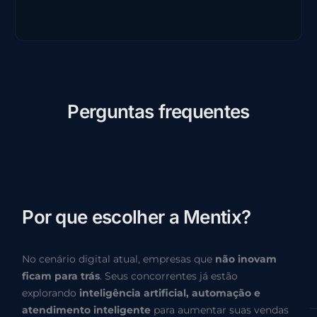
P
e
r
g
u
n
t
a
s
f
r
e
q
u
e
n
t
e
s
P
o
r
q
u
e
e
s
c
o
l
h
e
r
a
M
e
n
t
i
x
?
No cenário digital atual, empresas que
não inovam
ficam para trás
. Seus concorrentes já estão
explorando
inteligência artificial, automação e
atendimento inteligente
para aumentar suas vendas