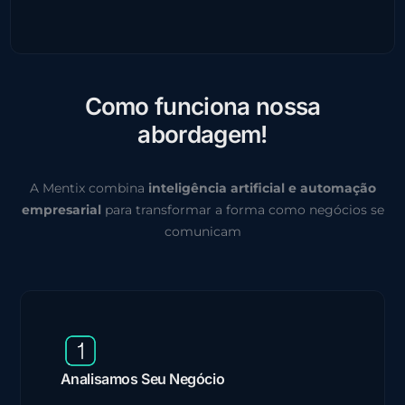
C
o
m
o
f
u
n
c
i
o
n
a
n
o
s
s
a
a
b
o
r
d
a
g
e
m
!
A Mentix combina
inteligência artificial e automação
empresarial
para transformar a forma como negócios se
comunicam
Analisamos Seu Negócio