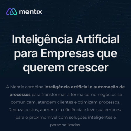
I
n
t
e
l
i
g
ê
n
c
i
a
A
r
t
i
f
i
c
i
a
l
CONSULTORIA GRÁTIS
p
a
r
a
E
m
p
r
e
s
a
s
q
u
e
q
u
e
r
e
m
c
r
e
s
c
e
r
A Mentix combina
inteligência artificial e automação de
processos
para transformar a forma como negócios se
comunicam, atendem clientes e otimizam processos.
Reduza custos, aumente a eficiência e leve sua empresa
para o próximo nível com soluções inteligentes e
personalizadas.