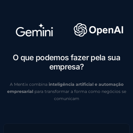
O
q
u
e
p
o
d
e
m
o
s
f
a
z
e
r
p
e
l
a
s
u
a
e
m
p
r
e
s
a
?
A Mentix combina
inteligência artificial e automação
empresarial
para transformar a forma como negócios se
comunicam