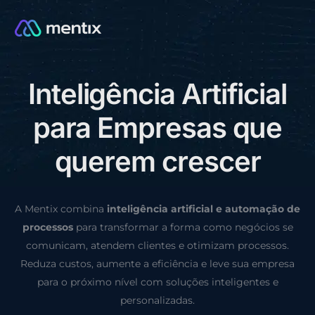
I
n
t
e
l
i
g
ê
n
c
i
a
A
r
t
i
f
i
c
i
a
l
CONSULTORIA GRÁTIS
p
a
r
a
E
m
p
r
e
s
a
s
q
u
e
q
u
e
r
e
m
c
r
e
s
c
e
r
A Mentix combina
inteligência artificial e automação de
processos
para transformar a forma como negócios se
comunicam, atendem clientes e otimizam processos.
Reduza custos, aumente a eficiência e leve sua empresa
para o próximo nível com soluções inteligentes e
personalizadas.