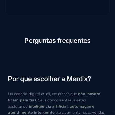
P
e
r
g
u
n
t
a
s
f
r
e
q
u
e
n
t
e
s
P
o
r
q
u
e
e
s
c
o
l
h
e
r
a
M
e
n
t
i
x
?
No cenário digital atual, empresas que
não inovam
ficam para trás
. Seus concorrentes já estão
explorando
inteligência artificial, automação e
atendimento inteligente
para aumentar suas vendas