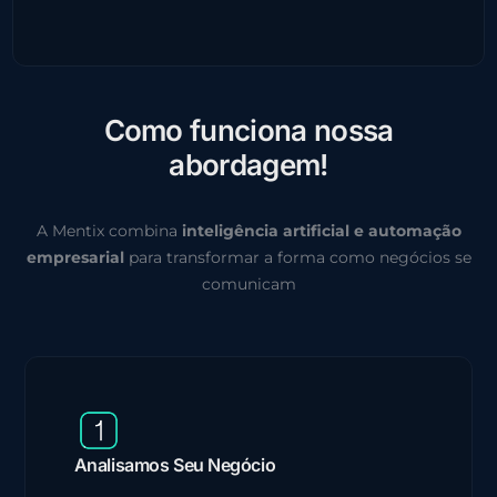
C
o
m
o
f
u
n
c
i
o
n
a
n
o
s
s
a
a
b
o
r
d
a
g
e
m
!
A Mentix combina
inteligência artificial e automação
empresarial
para transformar a forma como negócios se
comunicam
Analisamos Seu Negócio