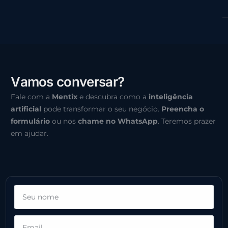
V
a
m
o
s
c
o
n
v
e
r
s
a
r
?
Fale com a
Mentix
e descubra como a
inteligência
artificial
pode transformar o seu negócio.
Preencha o
formulário
ou nos
chame no WhatsApp
. Teremos prazer
em ajudar.