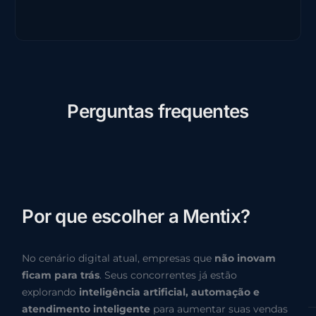
P
e
r
g
u
n
t
a
s
f
r
e
q
u
e
n
t
e
s
P
o
r
q
u
e
e
s
c
o
l
h
e
r
a
M
e
n
t
i
x
?
No cenário digital atual, empresas que
não inovam
ficam para trás
. Seus concorrentes já estão
explorando
inteligência artificial, automação e
atendimento inteligente
para aumentar suas vendas