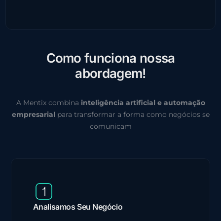
C
o
m
o
f
u
n
c
i
o
n
a
n
o
s
s
a
a
b
o
r
d
a
g
e
m
!
A Mentix combina
inteligência artificial e automação
empresarial
para transformar a forma como negócios se
comunicam
Analisamos Seu Negócio