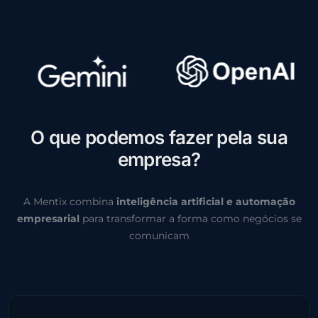
O
q
u
e
p
o
d
e
m
o
s
f
a
z
e
r
p
e
l
a
s
u
a
e
m
p
r
e
s
a
?
A Mentix combina
inteligência artificial e automação
empresarial
para transformar a forma como negócios se
comunicam