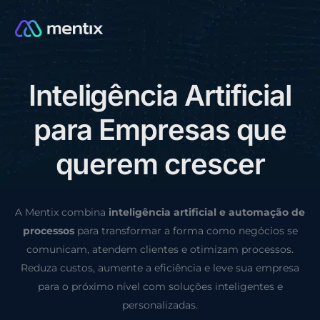
I
n
t
e
l
i
g
ê
n
c
i
a
A
r
t
i
f
i
c
i
a
l
CONSULTORIA GRÁTIS
p
a
r
a
E
m
p
r
e
s
a
s
q
u
e
q
u
e
r
e
m
c
r
e
s
c
e
r
A Mentix combina
inteligência artificial e automação de
processos
para transformar a forma como negócios se
comunicam, atendem clientes e otimizam processos.
Reduza custos, aumente a eficiência e leve sua empresa
para o próximo nível com soluções inteligentes e
personalizadas.