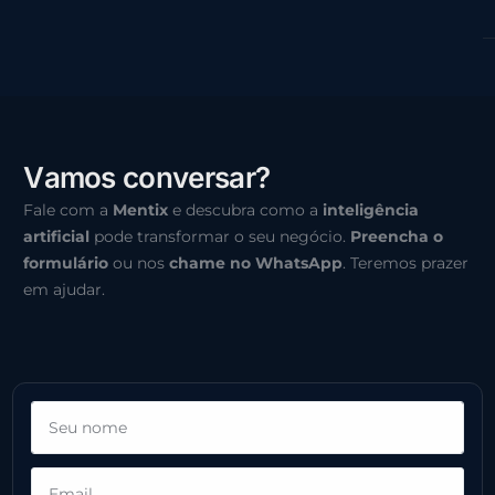
V
a
m
o
s
c
o
n
v
e
r
s
a
r
?
Fale com a
Mentix
e descubra como a
inteligência
artificial
pode transformar o seu negócio.
Preencha o
formulário
ou nos
chame no WhatsApp
. Teremos prazer
em ajudar.