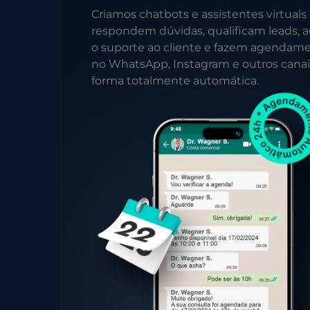
Criamos chatbots e assistentes virtuais
respondem dúvidas, qualificam leads, a
o suporte ao cliente e fazem agendam
no WhatsApp, Instagram e outros canai
forma totalmente automática.