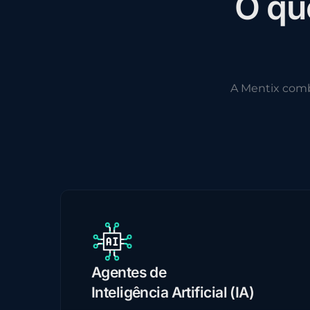
O
q
u
A Mentix com
Agentes de
Inteligência Artificial (IA)