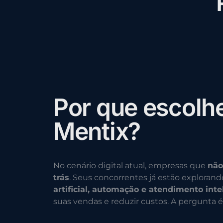
P
o
r
q
u
e
e
s
c
o
l
h
M
e
n
t
i
x
?
No cenário digital atual, empresas que
não
trás
. Seus concorrentes já estão exploran
artificial, automação e atendimento inte
suas vendas e reduzir custos. A pergunta é