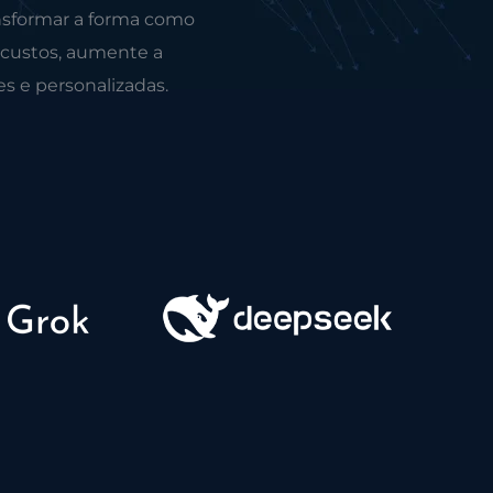
nsformar a forma como
 custos, aumente a
es e personalizadas.