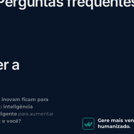
P
e
r
g
u
n
t
a
s
f
r
e
q
u
e
n
t
e
e
r
a
 inovam ficam para
do
inteligência
ligente
para aumentar
Gere mais ve
:
e você?
humanizado.