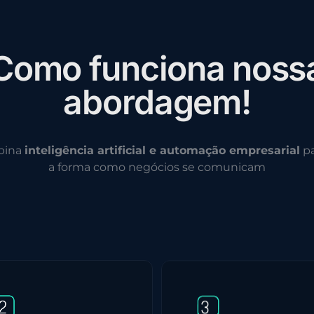
C
o
m
o
f
u
n
c
i
o
n
a
n
o
s
s
a
b
o
r
d
a
g
e
m
!
bina
inteligência artificial e automação empresarial
pa
a forma como negócios se comunicam