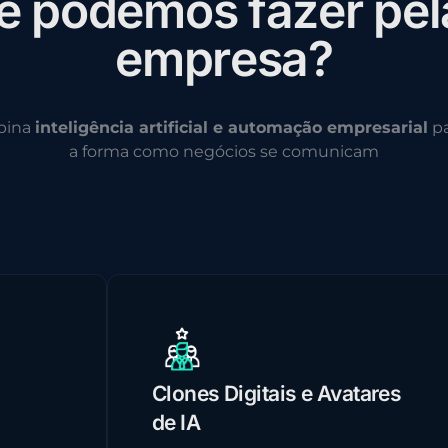
e
p
o
d
e
m
o
s
f
a
z
e
r
p
e
l
e
m
p
r
e
s
a
?
bina
inteligência artificial e automação empresarial
pa
a forma como negócios se comunicam
Clones Digitais e Avatares
de IA