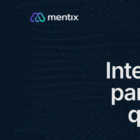
I
n
t
p
a