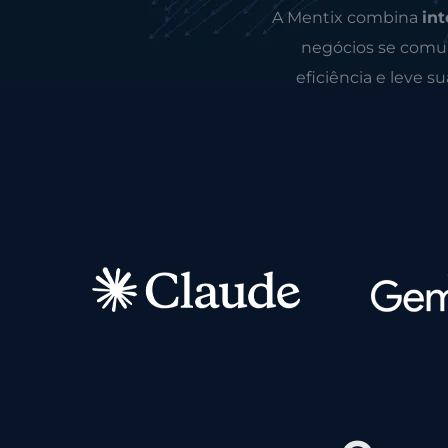
A Mentix combina
int
negócios se comun
eficiência e leve s