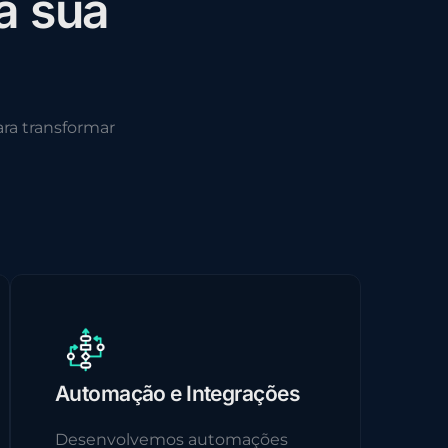
a
s
u
a
ra transformar
Automação e Integrações
Desenvolvemos automações