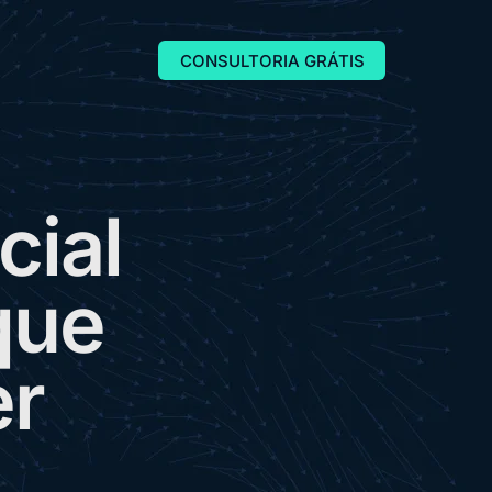
CONSULTORIA GRÁTIS
c
i
a
l
q
u
e
e
r