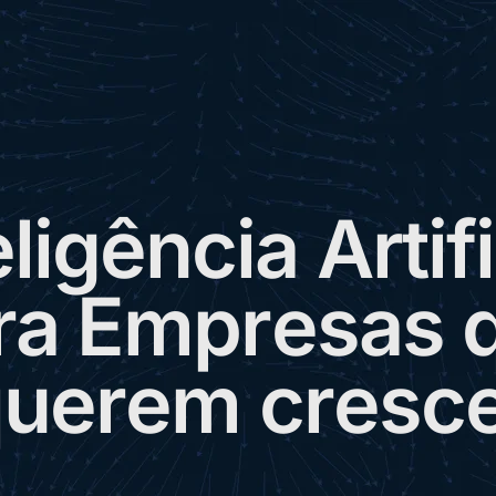
e
l
i
g
ê
n
c
i
a
A
r
t
i
f
i
r
a
E
m
p
r
e
s
a
s
q
u
e
r
e
m
c
r
e
s
c