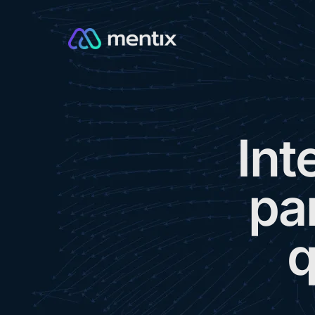
I
n
t
p
a