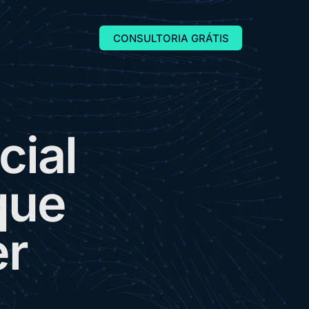
CONSULTORIA GRÁTIS
c
i
a
l
q
u
e
e
r