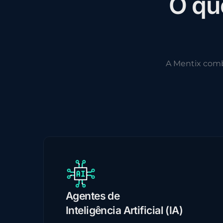
O
q
u
A Mentix com
Agentes de
Inteligência Artificial (IA)