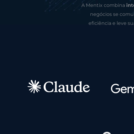
A Mentix combina
int
negócios se comun
eficiência e leve s