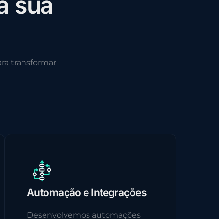
a
s
u
a
ra transformar
Automação e Integrações
Desenvolvemos automações