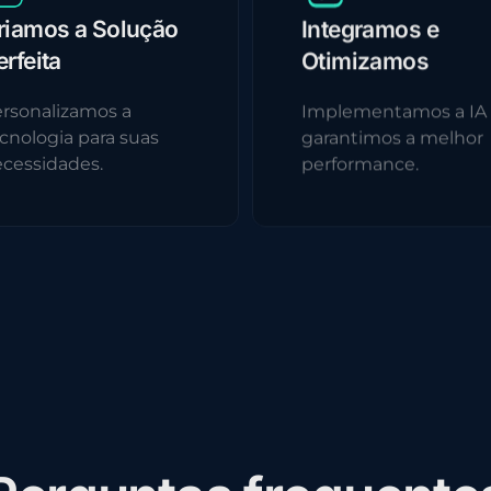
riamos a Solução
Integramos e
erfeita
Otimizamos
rsonalizamos a
Implementamos a IA
cnologia para suas
garantimos a melhor
cessidades.
performance.