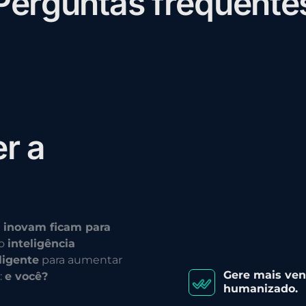
P
e
r
g
u
n
t
a
s
f
r
e
q
u
e
n
t
e
e
r
a
 inovam ficam para
do
inteligência
ligente
para aumentar
Gere mais ve
:
e você?
humanizado.