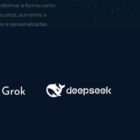
nsformar a forma como
 custos, aumente a
es e personalizadas.