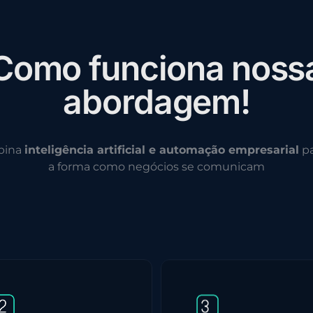
C
o
m
o
f
u
n
c
i
o
n
a
n
o
s
s
a
b
o
r
d
a
g
e
m
!
bina
inteligência artificial e automação empresarial
pa
a forma como negócios se comunicam