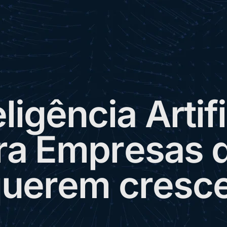
e
l
i
g
ê
n
c
i
a
A
r
t
i
f
i
r
a
E
m
p
r
e
s
a
s
q
u
e
r
e
m
c
r
e
s
c