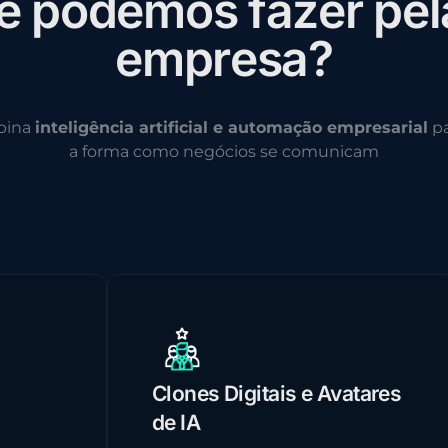
e
p
o
d
e
m
o
s
f
a
z
e
r
p
e
l
e
m
p
r
e
s
a
?
bina
inteligência artificial e automação empresarial
pa
a forma como negócios se comunicam
Clones Digitais e Avatares
de IA