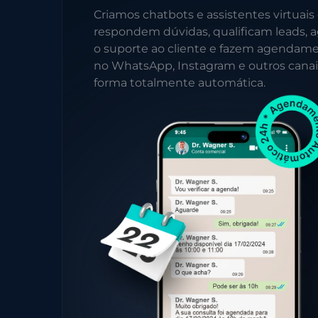
Criamos chatbots e assistentes virtuais
respondem dúvidas, qualificam leads, a
o suporte ao cliente e fazem agendam
no WhatsApp, Instagram e outros canai
forma totalmente automática.