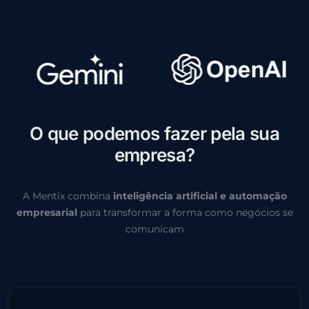
O
q
u
e
p
o
d
e
m
o
s
f
a
z
e
r
p
e
l
a
s
u
a
e
m
p
r
e
s
a
?
A Mentix combina
inteligência artificial e automação
empresarial
para transformar a forma como negócios se
comunicam