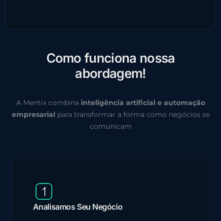
C
o
m
o
f
u
n
c
i
o
n
a
n
o
s
s
a
a
b
o
r
d
a
g
e
m
!
A Mentix combina
inteligência artificial e automação
empresarial
para transformar a forma como negócios se
comunicam
Analisamos Seu Negócio