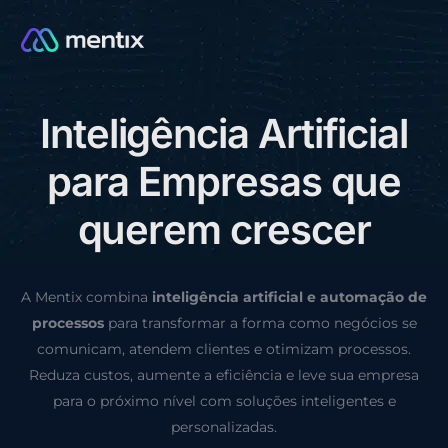
I
n
t
e
l
i
g
ê
n
c
i
a
A
r
t
i
f
i
c
i
a
l
CONSULTORIA GRÁTIS
p
a
r
a
E
m
p
r
e
s
a
s
q
u
e
q
u
e
r
e
m
c
r
e
s
c
e
r
A Mentix combina
inteligência artificial e automação de
processos
para transformar a forma como negócios se
comunicam, atendem clientes e otimizam processos.
Reduza custos, aumente a eficiência e leve sua empresa
para o próximo nível com soluções inteligentes e
personalizadas.