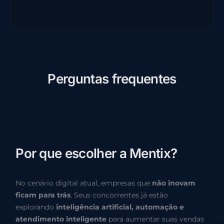
P
e
r
g
u
n
t
a
s
f
r
e
q
u
e
n
t
e
s
P
o
r
q
u
e
e
s
c
o
l
h
e
r
a
M
e
n
t
i
x
?
No cenário digital atual, empresas que
não inovam
ficam para trás
. Seus concorrentes já estão
explorando
inteligência artificial, automação e
atendimento inteligente
para aumentar suas vendas