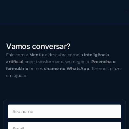
V
a
m
o
s
c
o
n
v
e
r
s
a
r
?
Fale com a
Mentix
e descubra como a
inteligência
artificial
pode transformar o seu negócio.
Preencha o
formulário
ou nos
chame no WhatsApp
. Teremos prazer
em ajudar.