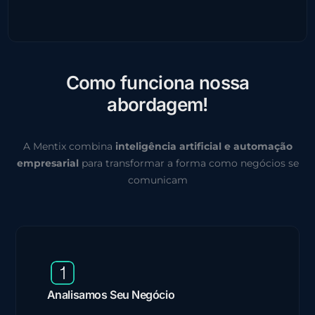
C
o
m
o
f
u
n
c
i
o
n
a
n
o
s
s
a
a
b
o
r
d
a
g
e
m
!
A Mentix combina
inteligência artificial e automação
empresarial
para transformar a forma como negócios se
comunicam
Analisamos Seu Negócio