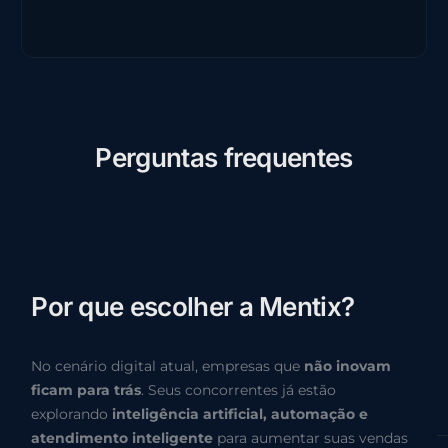
P
e
r
g
u
n
t
a
s
f
r
e
q
u
e
n
t
e
s
P
o
r
q
u
e
e
s
c
o
l
h
e
r
a
M
e
n
t
i
x
?
No cenário digital atual, empresas que
não inovam
ficam para trás
. Seus concorrentes já estão
explorando
inteligência artificial, automação e
atendimento inteligente
para aumentar suas vendas