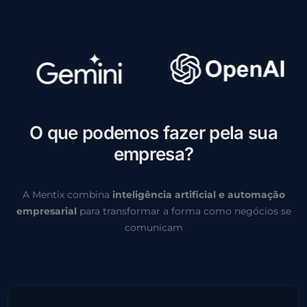
O
q
u
e
p
o
d
e
m
o
s
f
a
z
e
r
p
e
l
a
s
u
a
e
m
p
r
e
s
a
?
A Mentix combina
inteligência artificial e automação
empresarial
para transformar a forma como negócios se
comunicam