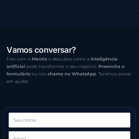
V
a
m
o
s
c
o
n
v
e
r
s
a
r
?
Fale com a
Mentix
e descubra como a
inteligência
artificial
pode transformar o seu negócio.
Preencha o
formulário
ou nos
chame no WhatsApp
. Teremos prazer
em ajudar.