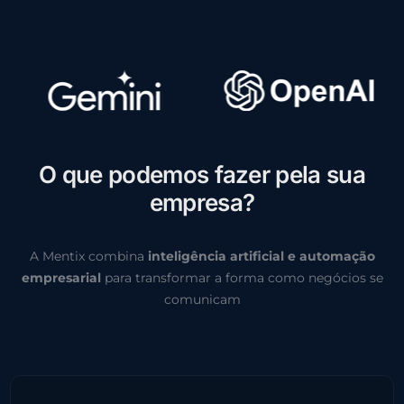
O
q
u
e
p
o
d
e
m
o
s
f
a
z
e
r
p
e
l
a
s
u
a
e
m
p
r
e
s
a
?
A Mentix combina
inteligência artificial e automação
empresarial
para transformar a forma como negócios se
comunicam