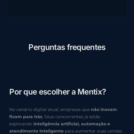
P
e
r
g
u
n
t
a
s
f
r
e
q
u
e
n
t
e
s
P
o
r
q
u
e
e
s
c
o
l
h
e
r
a
M
e
n
t
i
x
?
No cenário digital atual, empresas que
não inovam
ficam para trás
. Seus concorrentes já estão
explorando
inteligência artificial, automação e
atendimento inteligente
para aumentar suas vendas