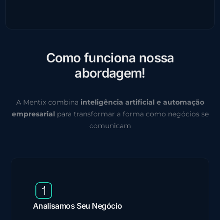
C
o
m
o
f
u
n
c
i
o
n
a
n
o
s
s
a
a
b
o
r
d
a
g
e
m
!
A Mentix combina
inteligência artificial e automação
empresarial
para transformar a forma como negócios se
comunicam
Analisamos Seu Negócio