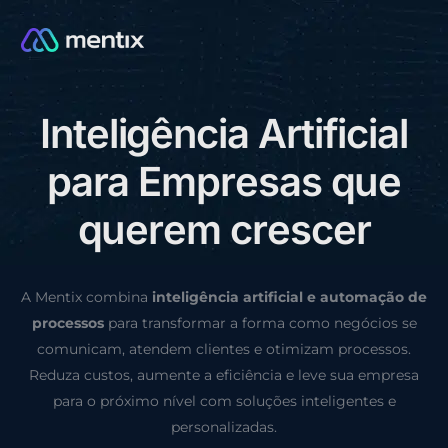
I
n
t
e
l
i
g
ê
n
c
i
a
A
r
t
i
f
i
c
i
a
l
CONSULTORIA GRÁTIS
p
a
r
a
E
m
p
r
e
s
a
s
q
u
e
q
u
e
r
e
m
c
r
e
s
c
e
r
A Mentix combina
inteligência artificial e automação de
processos
para transformar a forma como negócios se
comunicam, atendem clientes e otimizam processos.
Reduza custos, aumente a eficiência e leve sua empresa
para o próximo nível com soluções inteligentes e
personalizadas.