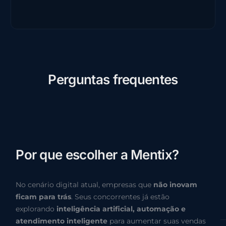
P
e
r
g
u
n
t
a
s
f
r
e
q
u
e
n
t
e
s
P
o
r
q
u
e
e
s
c
o
l
h
e
r
a
M
e
n
t
i
x
?
No cenário digital atual, empresas que
não inovam
ficam para trás
. Seus concorrentes já estão
explorando
inteligência artificial, automação e
atendimento inteligente
para aumentar suas vendas