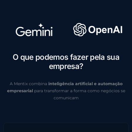
O
q
u
e
p
o
d
e
m
o
s
f
a
z
e
r
p
e
l
a
s
u
a
e
m
p
r
e
s
a
?
A Mentix combina
inteligência artificial e automação
empresarial
para transformar a forma como negócios se
comunicam