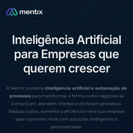
I
n
t
e
l
i
g
ê
n
c
i
a
A
r
t
i
f
i
c
i
a
l
CONSULTORIA GRÁTIS
p
a
r
a
E
m
p
r
e
s
a
s
q
u
e
q
u
e
r
e
m
c
r
e
s
c
e
r
A Mentix combina
inteligência artificial e automação de
processos
para transformar a forma como negócios se
comunicam, atendem clientes e otimizam processos.
Reduza custos, aumente a eficiência e leve sua empresa
para o próximo nível com soluções inteligentes e
personalizadas.