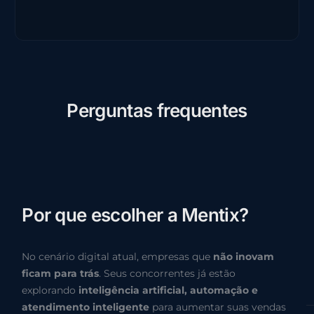
P
e
r
g
u
n
t
a
s
f
r
e
q
u
e
n
t
e
s
P
o
r
q
u
e
e
s
c
o
l
h
e
r
a
M
e
n
t
i
x
?
No cenário digital atual, empresas que
não inovam
ficam para trás
. Seus concorrentes já estão
explorando
inteligência artificial, automação e
atendimento inteligente
para aumentar suas vendas