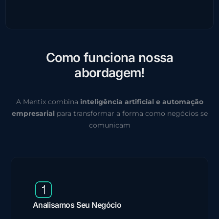
C
o
m
o
f
u
n
c
i
o
n
a
n
o
s
s
a
a
b
o
r
d
a
g
e
m
!
A Mentix combina
inteligência artificial e automação
empresarial
para transformar a forma como negócios se
comunicam
Analisamos Seu Negócio