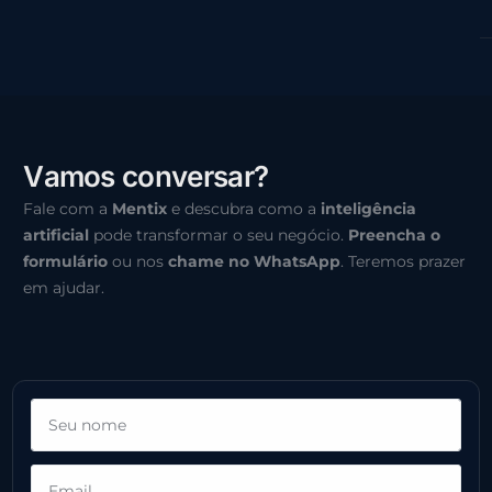
V
a
m
o
s
c
o
n
v
e
r
s
a
r
?
Fale com a
Mentix
e descubra como a
inteligência
artificial
pode transformar o seu negócio.
Preencha o
formulário
ou nos
chame no WhatsApp
. Teremos prazer
em ajudar.