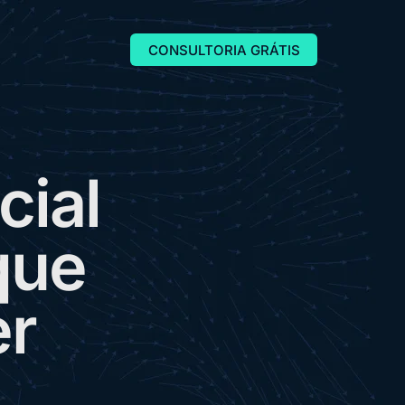
CONSULTORIA GRÁTIS
c
i
a
l
q
u
e
e
r