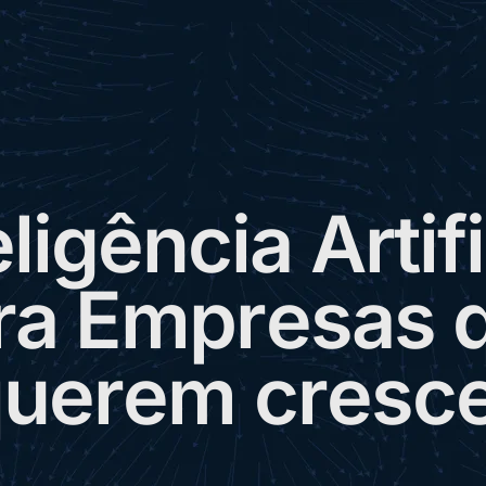
e
l
i
g
ê
n
c
i
a
A
r
t
i
f
i
r
a
E
m
p
r
e
s
a
s
q
u
e
r
e
m
c
r
e
s
c