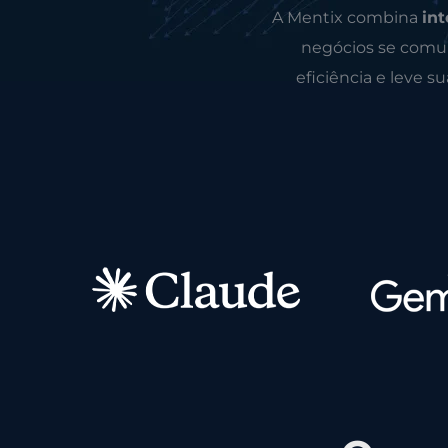
A Mentix combina
int
negócios se comun
eficiência e leve s