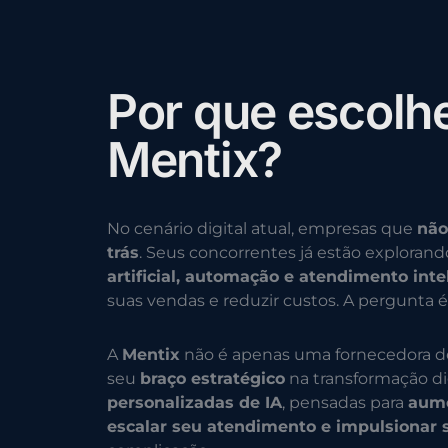
P
o
r
q
u
e
e
s
c
o
l
h
M
e
n
t
i
x
?
No cenário digital atual, empresas que
não
trás
. Seus concorrentes já estão exploran
artificial, automação e atendimento inte
suas vendas e reduzir custos. A pergunta é
A
Mentix
não é apenas uma fornecedora d
seu
braço estratégico
na transformação di
personalizadas de IA
, pensadas para
aume
escalar seu atendimento e impulsionar 