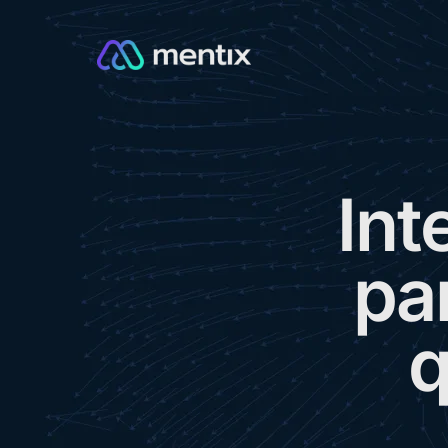
I
n
t
p
a