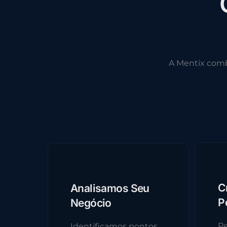
A Mentix com
C
Analisamos Seu
P
Negócio
Pe
Identificamos pontos