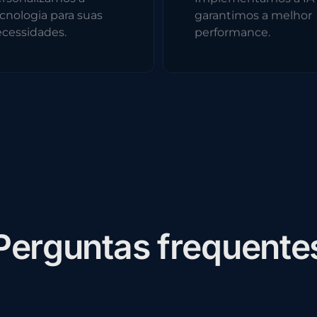
cnologia para suas
garantimos a melhor
cessidades.
performance.
P
e
r
g
u
n
t
a
s
f
r
e
q
u
e
n
t
e