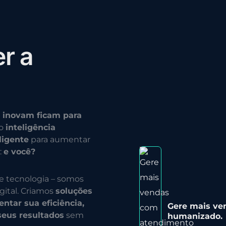
e
r
a
 inovam ficam para
do
inteligência
ligente
para aumentar
:
e você?
e tecnologia – somos
gital. Criamos
soluções
ntar sua eficiência,
Gere mais ve
seus resultados
sem
humanizado.