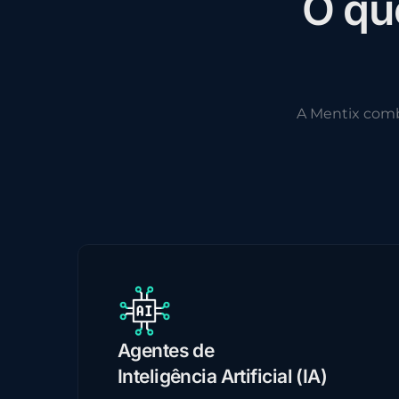
O
q
u
A Mentix com
Agentes de
Inteligência Artificial (IA)