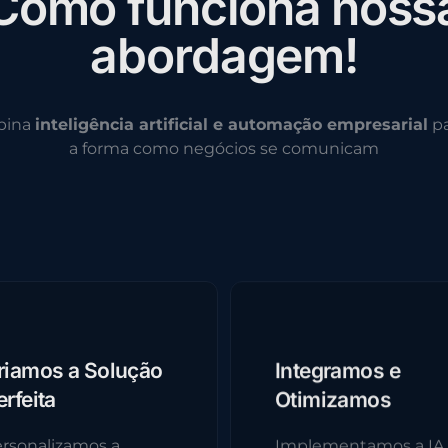
C
o
m
o
f
u
n
c
i
o
n
a
n
o
s
s
a
b
o
r
d
a
g
e
m
!
bina
inteligência artificial e automação empresarial
pa
a forma como negócios se comunicam
riamos a Solução
Integramos e
erfeita
Otimizamos
rsonalizamos a
Implementamos a IA