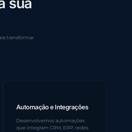
a
s
u
a
ra transformar
Automação e Integrações
Desenvolvemos automações
que integram CRM, ERP, redes