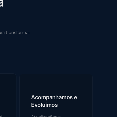
a
ra transformar
Acompanhamos e
Evoluímos
 e
Atualizações e