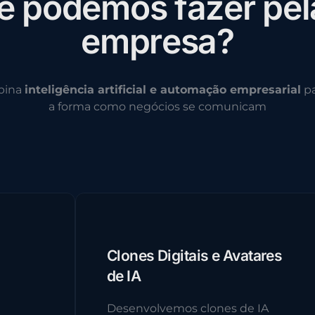
e
p
o
d
e
m
o
s
f
a
z
e
r
p
e
l
e
m
p
r
e
s
a
?
bina
inteligência artificial e automação empresarial
pa
a forma como negócios se comunicam
Clones Digitais e Avatares
de IA
Desenvolvemos clones de IA