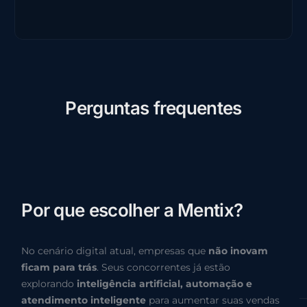
P
e
r
g
u
n
t
a
s
f
r
e
q
u
e
n
t
e
s
P
o
r
q
u
e
e
s
c
o
l
h
e
r
a
M
e
n
t
i
x
?
No cenário digital atual, empresas que
não inovam
ficam para trás
. Seus concorrentes já estão
explorando
inteligência artificial, automação e
atendimento inteligente
para aumentar suas vendas