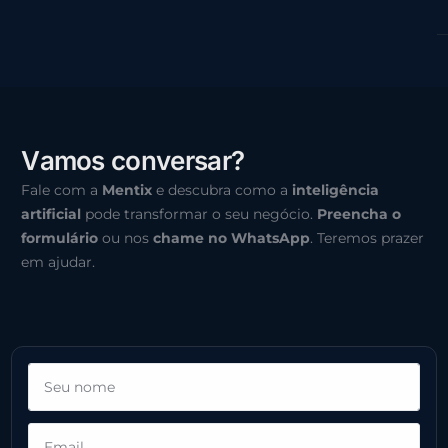
V
a
m
o
s
c
o
n
v
e
r
s
a
r
?
Fale com a
Mentix
e descubra como a
inteligência
artificial
pode transformar o seu negócio.
Preencha o
formulário
ou nos
chame no WhatsApp
. Teremos prazer
em ajudar.