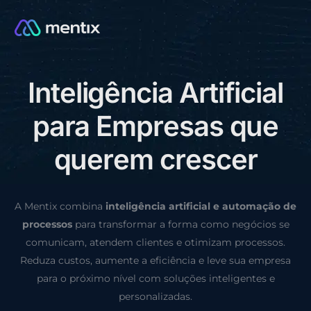
I
n
t
e
l
i
g
ê
n
c
i
a
A
r
t
i
f
i
c
i
a
l
CONSULTORIA GRÁTIS
p
a
r
a
E
m
p
r
e
s
a
s
q
u
e
q
u
e
r
e
m
c
r
e
s
c
e
r
A Mentix combina
inteligência artificial e automação de
processos
para transformar a forma como negócios se
comunicam, atendem clientes e otimizam processos.
Reduza custos, aumente a eficiência e leve sua empresa
para o próximo nível com soluções inteligentes e
personalizadas.