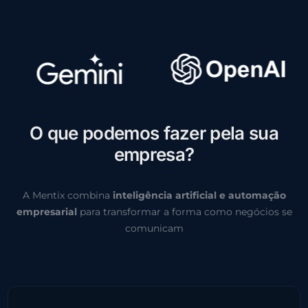
O
q
u
e
p
o
d
e
m
o
s
f
a
z
e
r
p
e
l
a
s
u
a
e
m
p
r
e
s
a
?
A Mentix combina
inteligência artificial e automação
empresarial
para transformar a forma como negócios se
comunicam