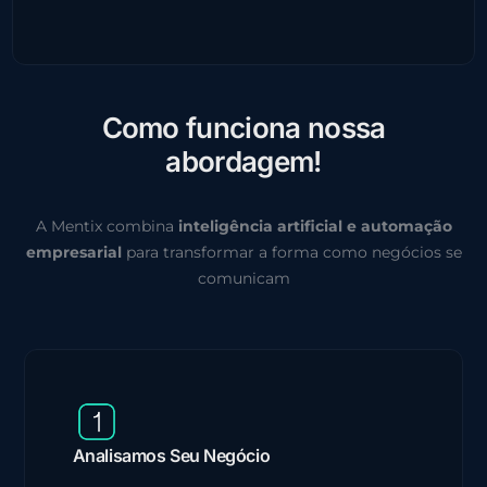
C
o
m
o
f
u
n
c
i
o
n
a
n
o
s
s
a
a
b
o
r
d
a
g
e
m
!
A Mentix combina
inteligência artificial e automação
empresarial
para transformar a forma como negócios se
comunicam
Analisamos Seu Negócio