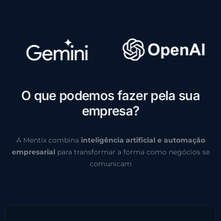
O
q
u
e
p
o
d
e
m
o
s
f
a
z
e
r
p
e
l
a
s
u
a
e
m
p
r
e
s
a
?
A Mentix combina
inteligência artificial e automação
empresarial
para transformar a forma como negócios se
comunicam