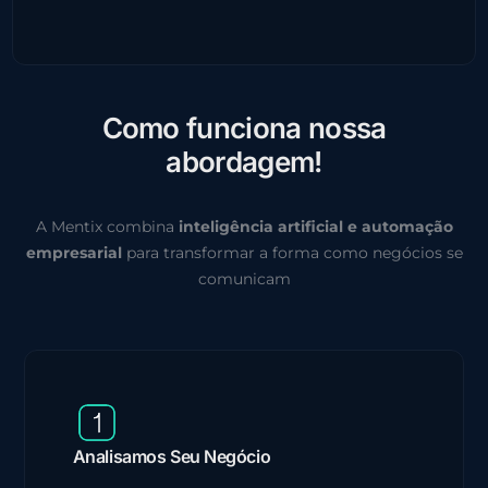
C
o
m
o
f
u
n
c
i
o
n
a
n
o
s
s
a
a
b
o
r
d
a
g
e
m
!
A Mentix combina
inteligência artificial e automação
empresarial
para transformar a forma como negócios se
comunicam
Analisamos Seu Negócio