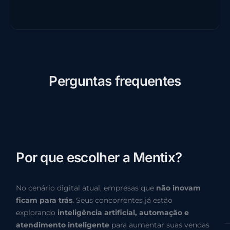
P
e
r
g
u
n
t
a
s
f
r
e
q
u
e
n
t
e
s
P
o
r
q
u
e
e
s
c
o
l
h
e
r
a
M
e
n
t
i
x
?
No cenário digital atual, empresas que
não inovam
ficam para trás
. Seus concorrentes já estão
explorando
inteligência artificial, automação e
atendimento inteligente
para aumentar suas vendas