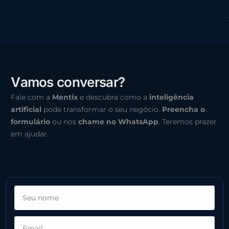
V
a
m
o
s
c
o
n
v
e
r
s
a
r
?
Fale com a
Mentix
e descubra como a
inteligência
artificial
pode transformar o seu negócio.
Preencha o
formulário
ou nos
chame no WhatsApp
. Teremos prazer
em ajudar.