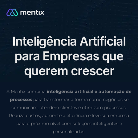
I
n
t
e
l
i
g
ê
n
c
i
a
A
r
t
i
f
i
c
i
a
l
CONSULTORIA GRÁTIS
p
a
r
a
E
m
p
r
e
s
a
s
q
u
e
q
u
e
r
e
m
c
r
e
s
c
e
r
A Mentix combina
inteligência artificial e automação de
processos
para transformar a forma como negócios se
comunicam, atendem clientes e otimizam processos.
Reduza custos, aumente a eficiência e leve sua empresa
para o próximo nível com soluções inteligentes e
personalizadas.