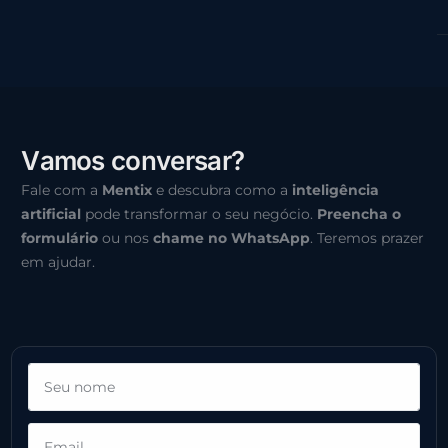
V
a
m
o
s
c
o
n
v
e
r
s
a
r
?
Fale com a
Mentix
e descubra como a
inteligência
artificial
pode transformar o seu negócio.
Preencha o
formulário
ou nos
chame no WhatsApp
. Teremos prazer
em ajudar.