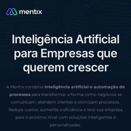
I
n
t
e
l
i
g
ê
n
c
i
a
A
r
t
i
f
i
c
i
a
l
CONSULTORIA GRÁTIS
p
a
r
a
E
m
p
r
e
s
a
s
q
u
e
q
u
e
r
e
m
c
r
e
s
c
e
r
A Mentix combina
inteligência artificial e automação de
processos
para transformar a forma como negócios se
comunicam, atendem clientes e otimizam processos.
Reduza custos, aumente a eficiência e leve sua empresa
para o próximo nível com soluções inteligentes e
personalizadas.