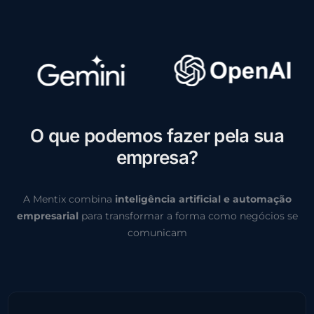
O
q
u
e
p
o
d
e
m
o
s
f
a
z
e
r
p
e
l
a
s
u
a
e
m
p
r
e
s
a
?
A Mentix combina
inteligência artificial e automação
empresarial
para transformar a forma como negócios se
comunicam