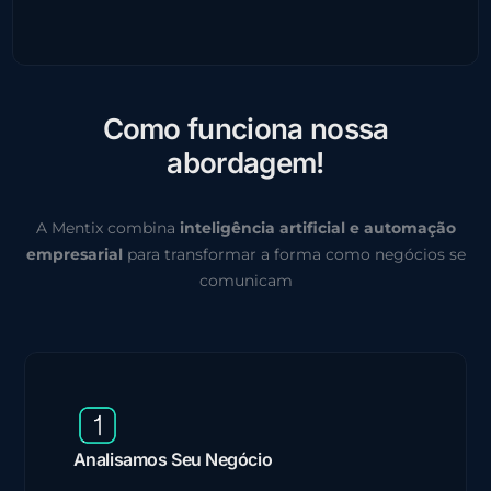
C
o
m
o
f
u
n
c
i
o
n
a
n
o
s
s
a
a
b
o
r
d
a
g
e
m
!
A Mentix combina
inteligência artificial e automação
empresarial
para transformar a forma como negócios se
comunicam
Analisamos Seu Negócio