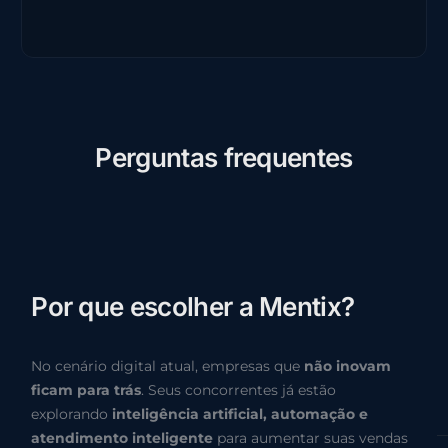
P
e
r
g
u
n
t
a
s
f
r
e
q
u
e
n
t
e
s
P
o
r
q
u
e
e
s
c
o
l
h
e
r
a
M
e
n
t
i
x
?
No cenário digital atual, empresas que
não inovam
ficam para trás
. Seus concorrentes já estão
explorando
inteligência artificial, automação e
atendimento inteligente
para aumentar suas vendas