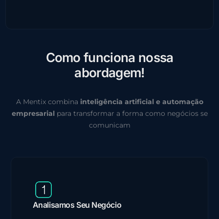
C
o
m
o
f
u
n
c
i
o
n
a
n
o
s
s
a
a
b
o
r
d
a
g
e
m
!
A Mentix combina
inteligência artificial e automação
empresarial
para transformar a forma como negócios se
comunicam
Analisamos Seu Negócio