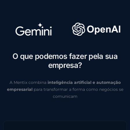
O
q
u
e
p
o
d
e
m
o
s
f
a
z
e
r
p
e
l
a
s
u
a
e
m
p
r
e
s
a
?
A Mentix combina
inteligência artificial e automação
empresarial
para transformar a forma como negócios se
comunicam