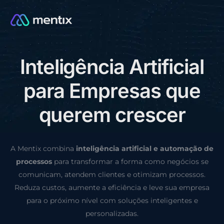
I
n
t
e
l
i
g
ê
n
c
i
a
A
r
t
i
f
i
c
i
a
l
CONSULTORIA GRÁTIS
p
a
r
a
E
m
p
r
e
s
a
s
q
u
e
q
u
e
r
e
m
c
r
e
s
c
e
r
A Mentix combina
inteligência artificial e automação de
processos
para transformar a forma como negócios se
comunicam, atendem clientes e otimizam processos.
Reduza custos, aumente a eficiência e leve sua empresa
para o próximo nível com soluções inteligentes e
personalizadas.