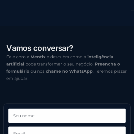
V
a
m
o
s
c
o
n
v
e
r
s
a
r
?
Fale com a
Mentix
e descubra como a
inteligência
artificial
pode transformar o seu negócio.
Preencha o
formulário
ou nos
chame no WhatsApp
. Teremos prazer
em ajudar.