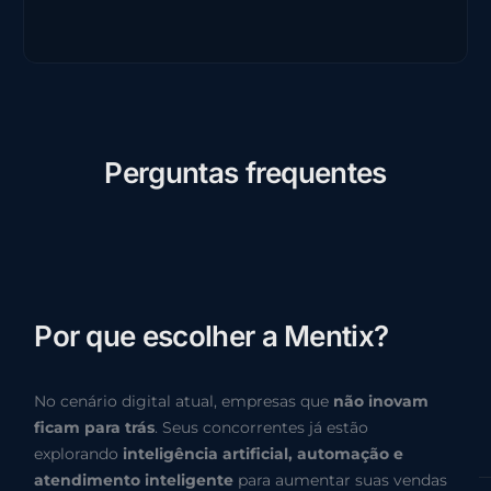
P
e
r
g
u
n
t
a
s
f
r
e
q
u
e
n
t
e
s
P
o
r
q
u
e
e
s
c
o
l
h
e
r
a
M
e
n
t
i
x
?
No cenário digital atual, empresas que
não inovam
ficam para trás
. Seus concorrentes já estão
explorando
inteligência artificial, automação e
atendimento inteligente
para aumentar suas vendas