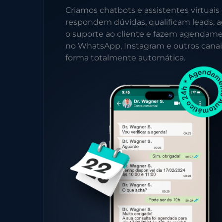
Criamos chatbots e assistentes virtuais
respondem dúvidas, qualificam leads, a
o suporte ao cliente e fazem agendam
no WhatsApp, Instagram e outros canai
forma totalmente automática.