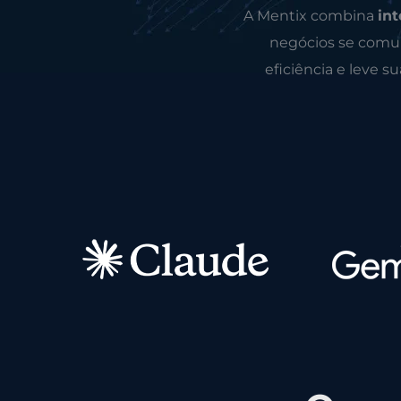
A Mentix combina
int
negócios se comun
eficiência e leve s