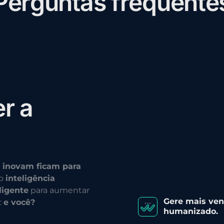
P
e
r
g
u
n
t
a
s
f
r
e
q
u
e
n
t
e
e
r
a
 inovam ficam para
do
inteligência
ligente
para aumentar
Gere mais ve
:
e você?
humanizado.