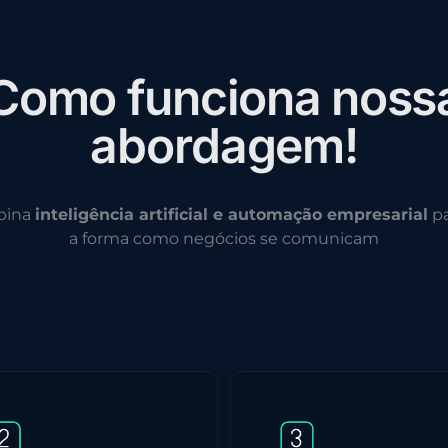
C
o
m
o
f
u
n
c
i
o
n
a
n
o
s
s
a
b
o
r
d
a
g
e
m
!
bina
inteligência artificial e automação empresarial
pa
a forma como negócios se comunicam