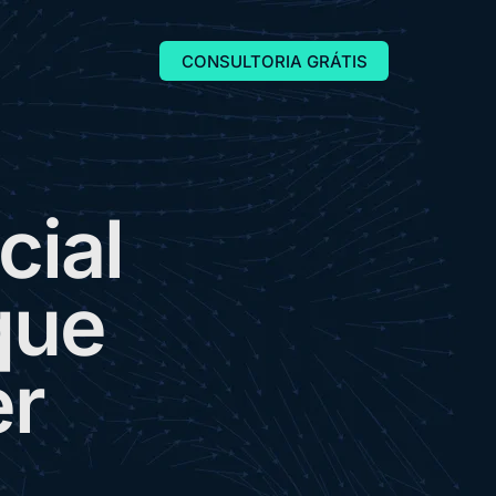
CONSULTORIA GRÁTIS
c
i
a
l
q
u
e
e
r