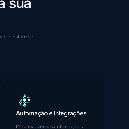
a
s
u
a
ra transformar
Automação e Integrações
Desenvolvemos automações