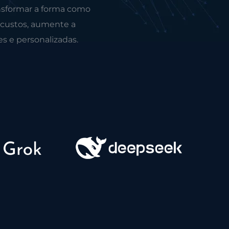
nsformar a forma como
 custos, aumente a
es e personalizadas.