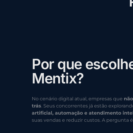
P
o
r
q
u
e
e
s
c
o
l
h
M
e
n
t
i
x
?
No cenário digital atual, empresas que
não
trás
. Seus concorrentes já estão exploran
artificial, automação e atendimento inte
suas vendas e reduzir custos. A pergunta é