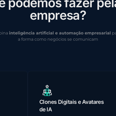
e
p
o
d
e
m
o
s
f
a
z
e
r
p
e
l
e
m
p
r
e
s
a
?
bina
inteligência artificial e automação empresarial
pa
a forma como negócios se comunicam
Clones Digitais e Avatares
de IA