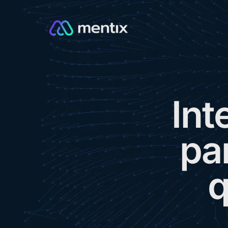
I
n
t
p
a