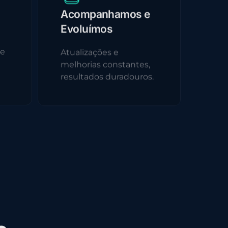
Acompanhamos e
Evoluímos
 e
Atualizações e
melhorias constantes,
resultados duradouros.