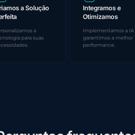
riamos a Solução
Integramos e
erfeita
Otimizamos
rsonalizamos a
Implementamos a IA
cnologia para suas
garantimos a melhor
cessidades.
performance.