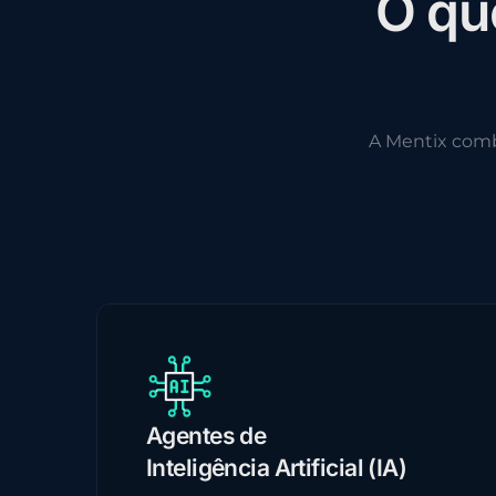
O
q
u
A Mentix com
Agentes de
Inteligência Artificial (IA)