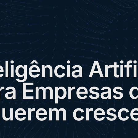
e
l
i
g
ê
n
c
i
a
A
r
t
i
f
i
r
a
E
m
p
r
e
s
a
s
q
u
e
r
e
m
c
r
e
s
c