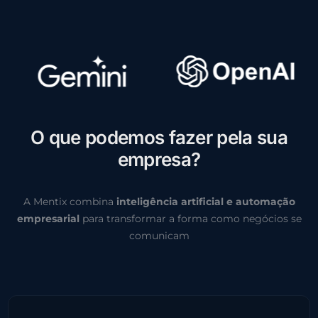
O
q
u
e
p
o
d
e
m
o
s
f
a
z
e
r
p
e
l
a
s
u
a
e
m
p
r
e
s
a
?
A Mentix combina
inteligência artificial e automação
empresarial
para transformar a forma como negócios se
comunicam