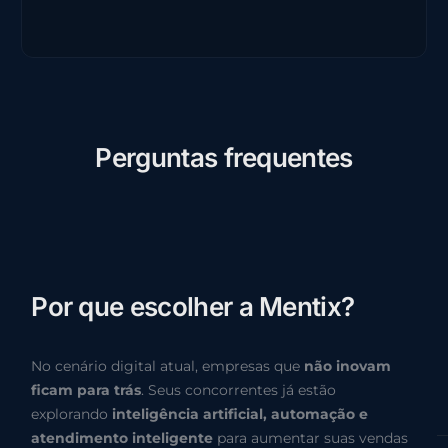
P
e
r
g
u
n
t
a
s
f
r
e
q
u
e
n
t
e
s
P
o
r
q
u
e
e
s
c
o
l
h
e
r
a
M
e
n
t
i
x
?
No cenário digital atual, empresas que
não inovam
ficam para trás
. Seus concorrentes já estão
explorando
inteligência artificial, automação e
atendimento inteligente
para aumentar suas vendas