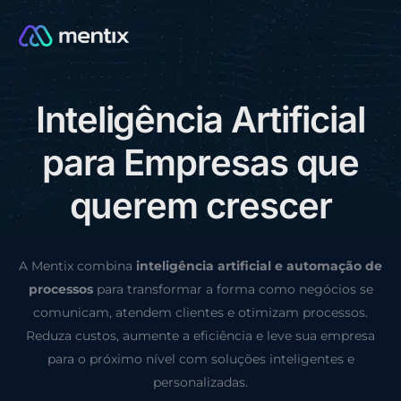
I
n
t
e
l
i
g
ê
n
c
i
a
A
r
t
i
f
i
c
i
a
l
CONSULTORIA GRÁTIS
p
a
r
a
E
m
p
r
e
s
a
s
q
u
e
q
u
e
r
e
m
c
r
e
s
c
e
r
A Mentix combina
inteligência artificial e automação de
processos
para transformar a forma como negócios se
comunicam, atendem clientes e otimizam processos.
Reduza custos, aumente a eficiência e leve sua empresa
para o próximo nível com soluções inteligentes e
personalizadas.