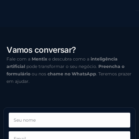
V
a
m
o
s
c
o
n
v
e
r
s
a
r
?
Fale com a
Mentix
e descubra como a
inteligência
artificial
pode transformar o seu negócio.
Preencha o
formulário
ou nos
chame no WhatsApp
. Teremos prazer
em ajudar.