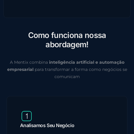
C
o
m
o
f
u
n
c
i
o
n
a
n
o
s
s
a
a
b
o
r
d
a
g
e
m
!
A Mentix combina
inteligência artificial e automação
empresarial
para transformar a forma como negócios se
comunicam
Analisamos Seu Negócio