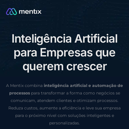
I
n
t
e
l
i
g
ê
n
c
i
a
A
r
t
i
f
i
c
i
a
l
CONSULTORIA GRÁTIS
p
a
r
a
E
m
p
r
e
s
a
s
q
u
e
q
u
e
r
e
m
c
r
e
s
c
e
r
A Mentix combina
inteligência artificial e automação de
processos
para transformar a forma como negócios se
comunicam, atendem clientes e otimizam processos.
Reduza custos, aumente a eficiência e leve sua empresa
para o próximo nível com soluções inteligentes e
personalizadas.