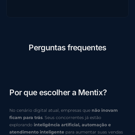
P
e
r
g
u
n
t
a
s
f
r
e
q
u
e
n
t
e
s
P
o
r
q
u
e
e
s
c
o
l
h
e
r
a
M
e
n
t
i
x
?
No cenário digital atual, empresas que
não inovam
ficam para trás
. Seus concorrentes já estão
explorando
inteligência artificial, automação e
atendimento inteligente
para aumentar suas vendas