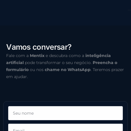
V
a
m
o
s
c
o
n
v
e
r
s
a
r
?
Fale com a
Mentix
e descubra como a
inteligência
artificial
pode transformar o seu negócio.
Preencha o
formulário
ou nos
chame no WhatsApp
. Teremos prazer
em ajudar.