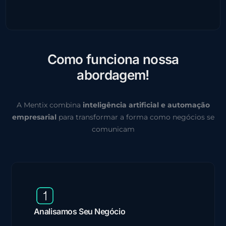
C
o
m
o
f
u
n
c
i
o
n
a
n
o
s
s
a
a
b
o
r
d
a
g
e
m
!
A Mentix combina
inteligência artificial e automação
empresarial
para transformar a forma como negócios se
comunicam
Analisamos Seu Negócio