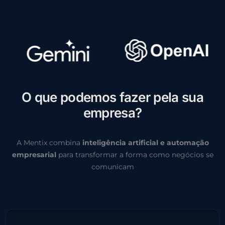
O
q
u
e
p
o
d
e
m
o
s
f
a
z
e
r
p
e
l
a
s
u
a
e
m
p
r
e
s
a
?
A Mentix combina
inteligência artificial e automação
empresarial
para transformar a forma como negócios se
comunicam