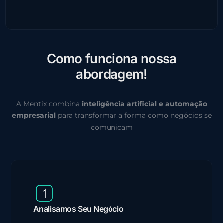
C
o
m
o
f
u
n
c
i
o
n
a
n
o
s
s
a
a
b
o
r
d
a
g
e
m
!
A Mentix combina
inteligência artificial e automação
empresarial
para transformar a forma como negócios se
comunicam
Analisamos Seu Negócio