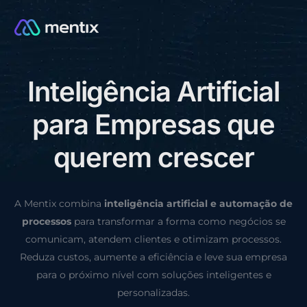
I
n
t
e
l
i
g
ê
n
c
i
a
A
r
t
i
f
i
c
i
a
l
CONSULTORIA GRÁTIS
p
a
r
a
E
m
p
r
e
s
a
s
q
u
e
q
u
e
r
e
m
c
r
e
s
c
e
r
A Mentix combina
inteligência artificial e automação de
processos
para transformar a forma como negócios se
comunicam, atendem clientes e otimizam processos.
Reduza custos, aumente a eficiência e leve sua empresa
para o próximo nível com soluções inteligentes e
personalizadas.