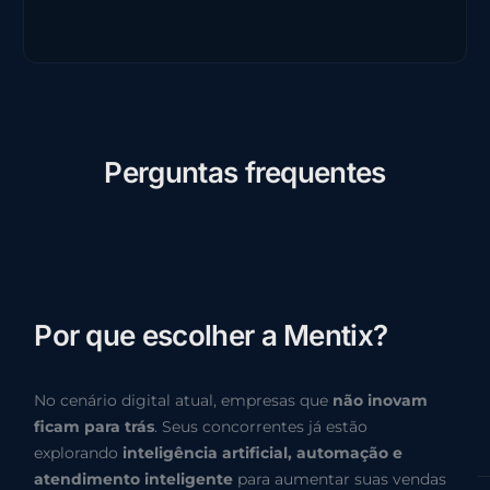
P
e
r
g
u
n
t
a
s
f
r
e
q
u
e
n
t
e
s
P
o
r
q
u
e
e
s
c
o
l
h
e
r
a
M
e
n
t
i
x
?
No cenário digital atual, empresas que
não inovam
ficam para trás
. Seus concorrentes já estão
explorando
inteligência artificial, automação e
atendimento inteligente
para aumentar suas vendas