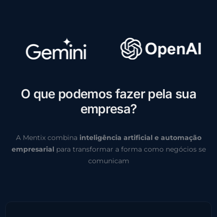
O
q
u
e
p
o
d
e
m
o
s
f
a
z
e
r
p
e
l
a
s
u
a
e
m
p
r
e
s
a
?
A Mentix combina
inteligência artificial e automação
empresarial
para transformar a forma como negócios se
comunicam