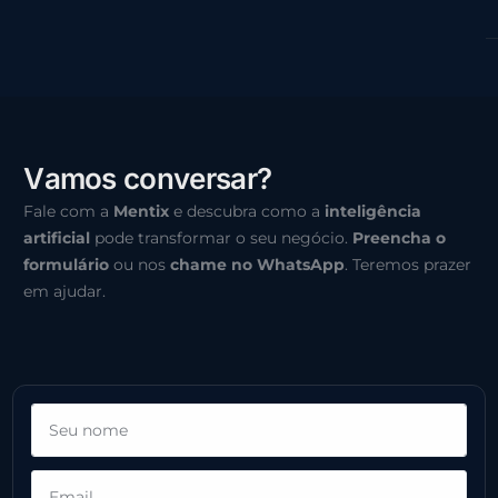
V
a
m
o
s
c
o
n
v
e
r
s
a
r
?
Fale com a
Mentix
e descubra como a
inteligência
artificial
pode transformar o seu negócio.
Preencha o
formulário
ou nos
chame no WhatsApp
. Teremos prazer
em ajudar.