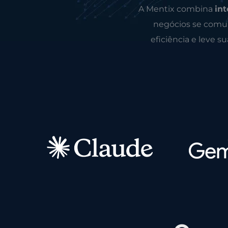
A Mentix combina
int
negócios se comun
eficiência e leve s