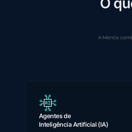
O
q
u
A Mentix com
Agentes de
Inteligência Artificial (IA)