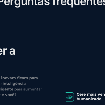
P
e
r
g
u
n
t
a
s
f
r
e
q
u
e
n
t
e
e
r
a
 inovam ficam para
do
inteligência
ligente
para aumentar
Gere mais ve
:
e você?
humanizado.