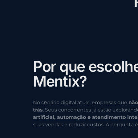
P
o
r
q
u
e
e
s
c
o
l
h
M
e
n
t
i
x
?
No cenário digital atual, empresas que
não
trás
. Seus concorrentes já estão exploran
artificial, automação e atendimento inte
suas vendas e reduzir custos. A pergunta é