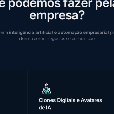
e
p
o
d
e
m
o
s
f
a
z
e
r
p
e
l
e
m
p
r
e
s
a
?
bina
inteligência artificial e automação empresarial
pa
a forma como negócios se comunicam
Clones Digitais e Avatares
de IA