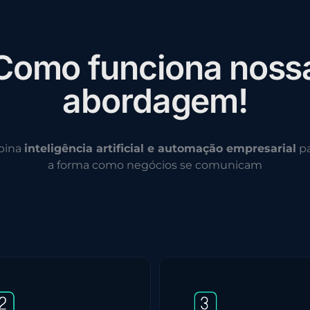
C
o
m
o
f
u
n
c
i
o
n
a
n
o
s
s
a
b
o
r
d
a
g
e
m
!
bina
inteligência artificial e automação empresarial
pa
a forma como negócios se comunicam