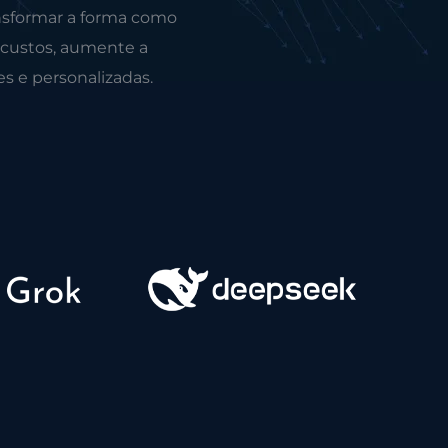
nsformar a forma como
 custos, aumente a
es e personalizadas.