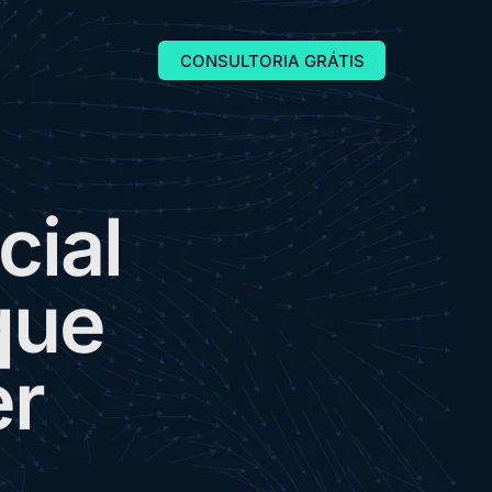
CONSULTORIA GRÁTIS
c
i
a
l
q
u
e
e
r