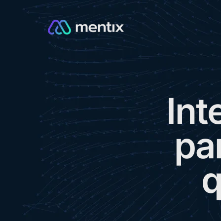
I
n
t
p
a