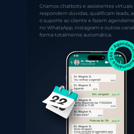
Criamos chatbots e assistentes virtuais
respondem dúvidas, qualificam leads, a
o suporte ao cliente e fazem agendam
no WhatsApp, Instagram e outros canai
forma totalmente automática.