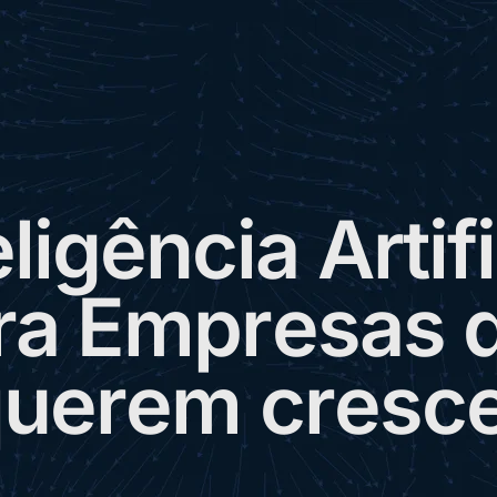
e
l
i
g
ê
n
c
i
a
A
r
t
i
f
i
r
a
E
m
p
r
e
s
a
s
q
u
e
r
e
m
c
r
e
s
c