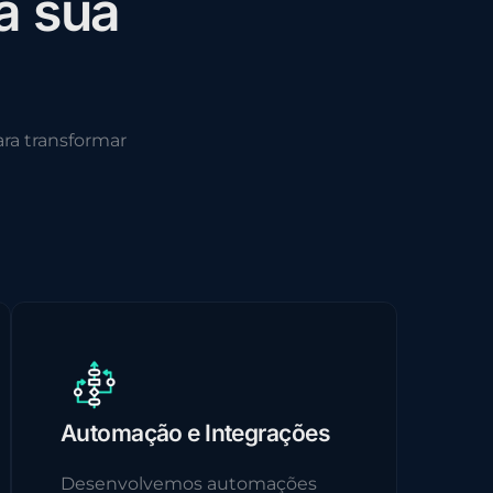
a
s
u
a
ra transformar
Automação e Integrações
Desenvolvemos automações