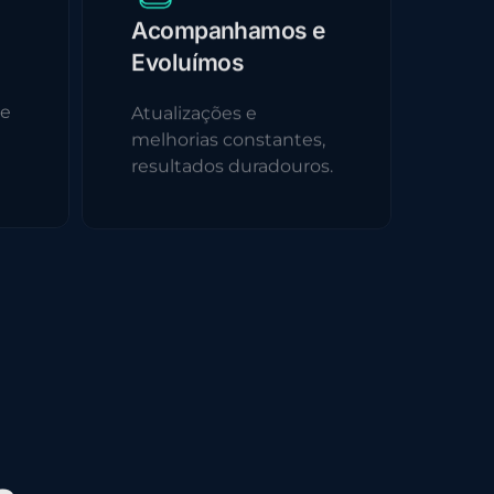
Acompanhamos e
Evoluímos
 e
Atualizações e
melhorias constantes,
resultados duradouros.