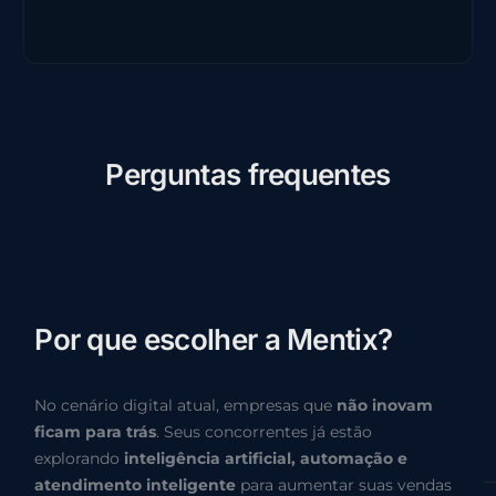
P
e
r
g
u
n
t
a
s
f
r
e
q
u
e
n
t
e
s
P
o
r
q
u
e
e
s
c
o
l
h
e
r
a
M
e
n
t
i
x
?
No cenário digital atual, empresas que
não inovam
ficam para trás
. Seus concorrentes já estão
explorando
inteligência artificial, automação e
atendimento inteligente
para aumentar suas vendas