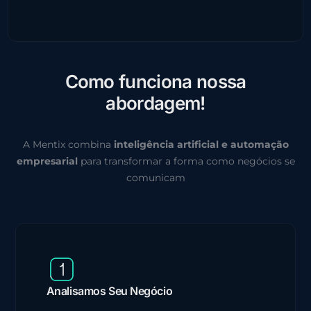
C
o
m
o
f
u
n
c
i
o
n
a
n
o
s
s
a
a
b
o
r
d
a
g
e
m
!
A Mentix combina
inteligência artificial e automação
empresarial
para transformar a forma como negócios se
comunicam
Analisamos Seu Negócio