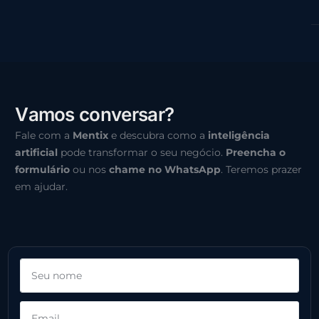
V
a
m
o
s
c
o
n
v
e
r
s
a
r
?
Fale com a
Mentix
e descubra como a
inteligência
artificial
pode transformar o seu negócio.
Preencha o
formulário
ou nos
chame no WhatsApp
. Teremos prazer
em ajudar.