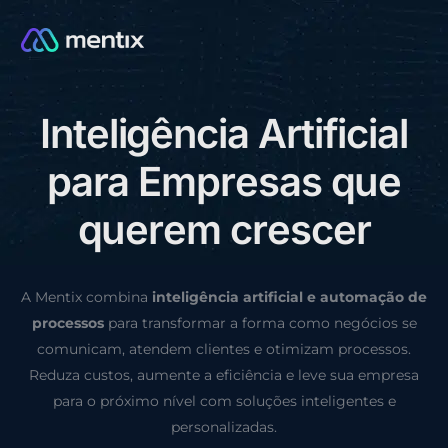
I
n
t
e
l
i
g
ê
n
c
i
a
A
r
t
i
f
i
c
i
a
l
CONSULTORIA GRÁTIS
p
a
r
a
E
m
p
r
e
s
a
s
q
u
e
q
u
e
r
e
m
c
r
e
s
c
e
r
A Mentix combina
inteligência artificial e automação de
processos
para transformar a forma como negócios se
comunicam, atendem clientes e otimizam processos.
Reduza custos, aumente a eficiência e leve sua empresa
para o próximo nível com soluções inteligentes e
personalizadas.