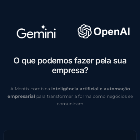
O
q
u
e
p
o
d
e
m
o
s
f
a
z
e
r
p
e
l
a
s
u
a
e
m
p
r
e
s
a
?
A Mentix combina
inteligência artificial e automação
empresarial
para transformar a forma como negócios se
comunicam