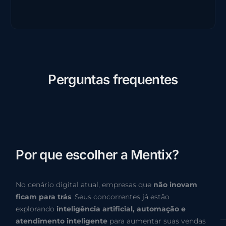
P
e
r
g
u
n
t
a
s
f
r
e
q
u
e
n
t
e
s
P
o
r
q
u
e
e
s
c
o
l
h
e
r
a
M
e
n
t
i
x
?
No cenário digital atual, empresas que
não inovam
ficam para trás
. Seus concorrentes já estão
explorando
inteligência artificial, automação e
atendimento inteligente
para aumentar suas vendas