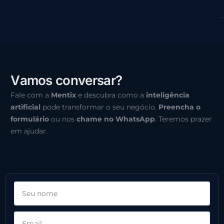
V
a
m
o
s
c
o
n
v
e
r
s
a
r
?
Fale com a
Mentix
e descubra como a
inteligência
artificial
pode transformar o seu negócio.
Preencha o
formulário
ou nos
chame no WhatsApp
. Teremos prazer
em ajudar.