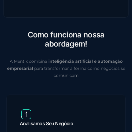
C
o
m
o
f
u
n
c
i
o
n
a
n
o
s
s
a
a
b
o
r
d
a
g
e
m
!
A Mentix combina
inteligência artificial e automação
empresarial
para transformar a forma como negócios se
comunicam
Analisamos Seu Negócio