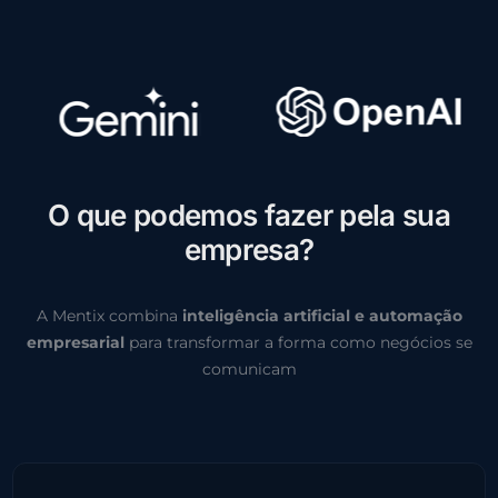
O
q
u
e
p
o
d
e
m
o
s
f
a
z
e
r
p
e
l
a
s
u
a
e
m
p
r
e
s
a
?
A Mentix combina
inteligência artificial e automação
empresarial
para transformar a forma como negócios se
comunicam