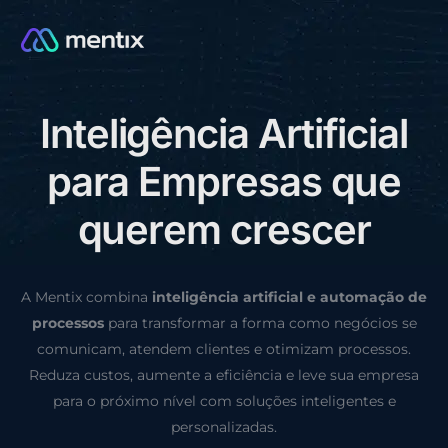
I
n
t
e
l
i
g
ê
n
c
i
a
A
r
t
i
f
i
c
i
a
l
CONSULTORIA GRÁTIS
p
a
r
a
E
m
p
r
e
s
a
s
q
u
e
q
u
e
r
e
m
c
r
e
s
c
e
r
A Mentix combina
inteligência artificial e automação de
processos
para transformar a forma como negócios se
comunicam, atendem clientes e otimizam processos.
Reduza custos, aumente a eficiência e leve sua empresa
para o próximo nível com soluções inteligentes e
personalizadas.