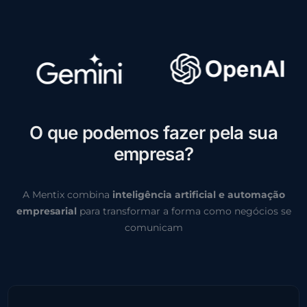
O
q
u
e
p
o
d
e
m
o
s
f
a
z
e
r
p
e
l
a
s
u
a
e
m
p
r
e
s
a
?
A Mentix combina
inteligência artificial e automação
empresarial
para transformar a forma como negócios se
comunicam