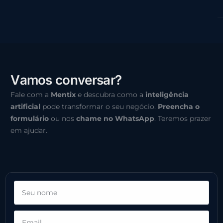
V
a
m
o
s
c
o
n
v
e
r
s
a
r
?
Fale com a
Mentix
e descubra como a
inteligência
artificial
pode transformar o seu negócio.
Preencha o
formulário
ou nos
chame no WhatsApp
. Teremos prazer
em ajudar.