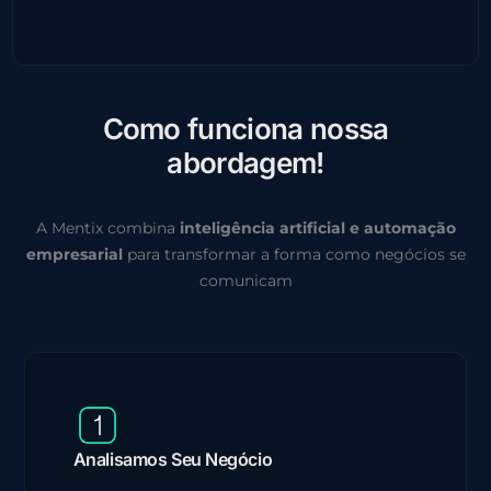
C
o
m
o
f
u
n
c
i
o
n
a
n
o
s
s
a
a
b
o
r
d
a
g
e
m
!
A Mentix combina
inteligência artificial e automação
empresarial
para transformar a forma como negócios se
comunicam
Analisamos Seu Negócio