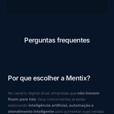
P
e
r
g
u
n
t
a
s
f
r
e
q
u
e
n
t
e
s
P
o
r
q
u
e
e
s
c
o
l
h
e
r
a
M
e
n
t
i
x
?
No cenário digital atual, empresas que
não inovam
ficam para trás
. Seus concorrentes já estão
explorando
inteligência artificial, automação e
atendimento inteligente
para aumentar suas vendas