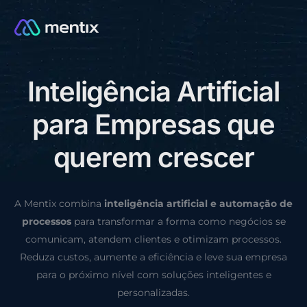
I
n
t
e
l
i
g
ê
n
c
i
a
A
r
t
i
f
i
c
i
a
l
CONSULTORIA GRÁTIS
p
a
r
a
E
m
p
r
e
s
a
s
q
u
e
q
u
e
r
e
m
c
r
e
s
c
e
r
A Mentix combina
inteligência artificial e automação de
processos
para transformar a forma como negócios se
comunicam, atendem clientes e otimizam processos.
Reduza custos, aumente a eficiência e leve sua empresa
para o próximo nível com soluções inteligentes e
personalizadas.