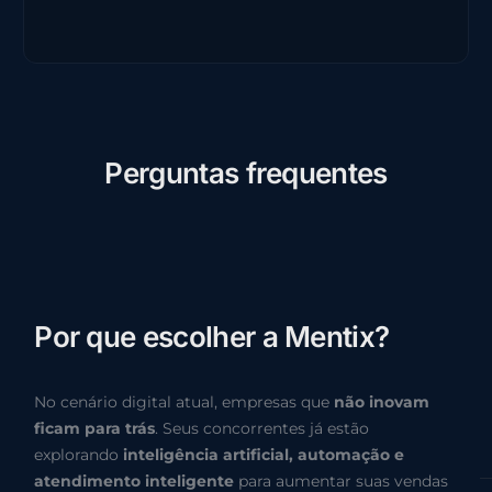
P
e
r
g
u
n
t
a
s
f
r
e
q
u
e
n
t
e
s
P
o
r
q
u
e
e
s
c
o
l
h
e
r
a
M
e
n
t
i
x
?
No cenário digital atual, empresas que
não inovam
ficam para trás
. Seus concorrentes já estão
explorando
inteligência artificial, automação e
atendimento inteligente
para aumentar suas vendas