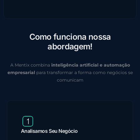
C
o
m
o
f
u
n
c
i
o
n
a
n
o
s
s
a
a
b
o
r
d
a
g
e
m
!
A Mentix combina
inteligência artificial e automação
empresarial
para transformar a forma como negócios se
comunicam
Analisamos Seu Negócio