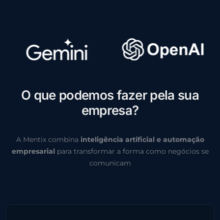
O
q
u
e
p
o
d
e
m
o
s
f
a
z
e
r
p
e
l
a
s
u
a
e
m
p
r
e
s
a
?
A Mentix combina
inteligência artificial e automação
empresarial
para transformar a forma como negócios se
comunicam