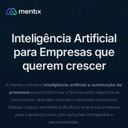
I
n
t
e
l
i
g
ê
n
c
i
a
A
r
t
i
f
i
c
i
a
l
CONSULTORIA GRÁTIS
p
a
r
a
E
m
p
r
e
s
a
s
q
u
e
q
u
e
r
e
m
c
r
e
s
c
e
r
A Mentix combina
inteligência artificial e automação de
processos
para transformar a forma como negócios se
comunicam, atendem clientes e otimizam processos.
Reduza custos, aumente a eficiência e leve sua empresa
para o próximo nível com soluções inteligentes e
personalizadas.