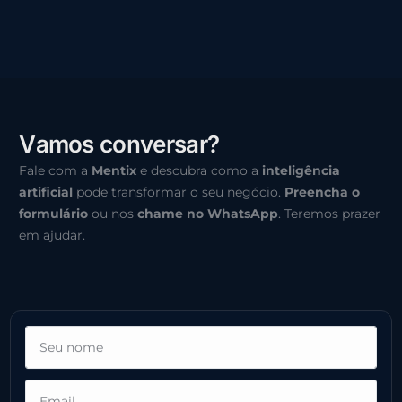
V
a
m
o
s
c
o
n
v
e
r
s
a
r
?
Fale com a
Mentix
e descubra como a
inteligência
artificial
pode transformar o seu negócio.
Preencha o
formulário
ou nos
chame no WhatsApp
. Teremos prazer
em ajudar.