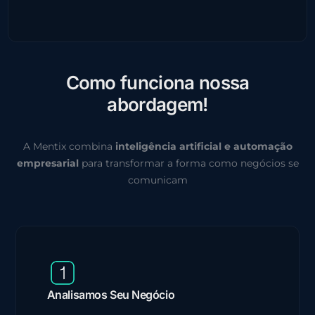
C
o
m
o
f
u
n
c
i
o
n
a
n
o
s
s
a
a
b
o
r
d
a
g
e
m
!
A Mentix combina
inteligência artificial e automação
empresarial
para transformar a forma como negócios se
comunicam
Analisamos Seu Negócio