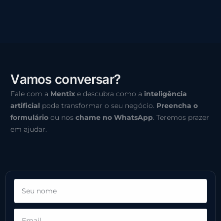
V
a
m
o
s
c
o
n
v
e
r
s
a
r
?
Fale com a
Mentix
e descubra como a
inteligência
artificial
pode transformar o seu negócio.
Preencha o
formulário
ou nos
chame no WhatsApp
. Teremos prazer
em ajudar.