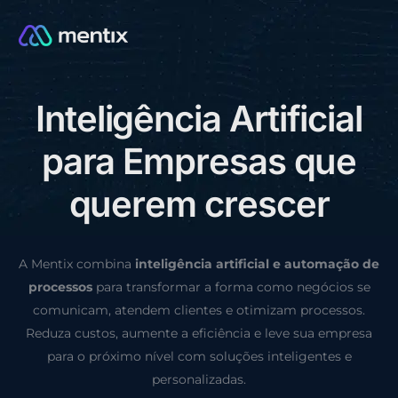
I
n
t
e
l
i
g
ê
n
c
i
a
A
r
t
i
f
i
c
i
a
l
CONSULTORIA GRÁTIS
p
a
r
a
E
m
p
r
e
s
a
s
q
u
e
q
u
e
r
e
m
c
r
e
s
c
e
r
A Mentix combina
inteligência artificial e automação de
processos
para transformar a forma como negócios se
comunicam, atendem clientes e otimizam processos.
Reduza custos, aumente a eficiência e leve sua empresa
para o próximo nível com soluções inteligentes e
personalizadas.