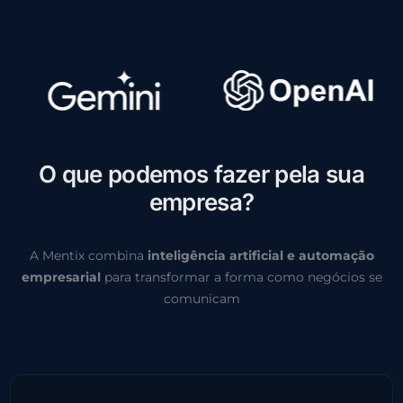
O
q
u
e
p
o
d
e
m
o
s
f
a
z
e
r
p
e
l
a
s
u
a
e
m
p
r
e
s
a
?
A Mentix combina
inteligência artificial e automação
empresarial
para transformar a forma como negócios se
comunicam