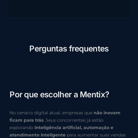
P
e
r
g
u
n
t
a
s
f
r
e
q
u
e
n
t
e
s
P
o
r
q
u
e
e
s
c
o
l
h
e
r
a
M
e
n
t
i
x
?
No cenário digital atual, empresas que
não inovam
ficam para trás
. Seus concorrentes já estão
explorando
inteligência artificial, automação e
atendimento inteligente
para aumentar suas vendas