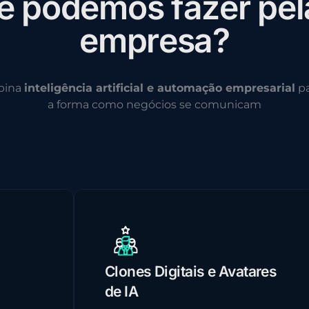
e
p
o
d
e
m
o
s
f
a
z
e
r
p
e
l
e
m
p
r
e
s
a
?
bina
inteligência artificial e automação empresarial
pa
a forma como negócios se comunicam
Clones Digitais e Avatares
de IA