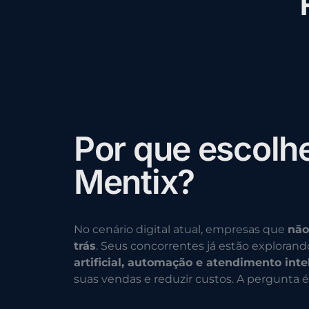
P
o
r
q
u
e
e
s
c
o
l
h
M
e
n
t
i
x
?
No cenário digital atual, empresas que
não
trás
. Seus concorrentes já estão exploran
artificial, automação e atendimento inte
suas vendas e reduzir custos. A pergunta é