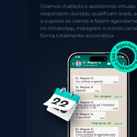
Criamos chatbots e assistentes virtuais
respondem dúvidas, qualificam leads, a
o suporte ao cliente e fazem agendam
no WhatsApp, Instagram e outros canai
forma totalmente automática.