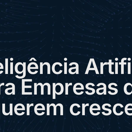
e
l
i
g
ê
n
c
i
a
A
r
t
i
f
i
r
a
E
m
p
r
e
s
a
s
q
u
e
r
e
m
c
r
e
s
c