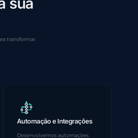
a
s
u
a
ra transformar
Automação e Integrações
Desenvolvemos automações