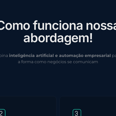
C
o
m
o
f
u
n
c
i
o
n
a
n
o
s
s
a
b
o
r
d
a
g
e
m
!
bina
inteligência artificial e automação empresarial
pa
a forma como negócios se comunicam