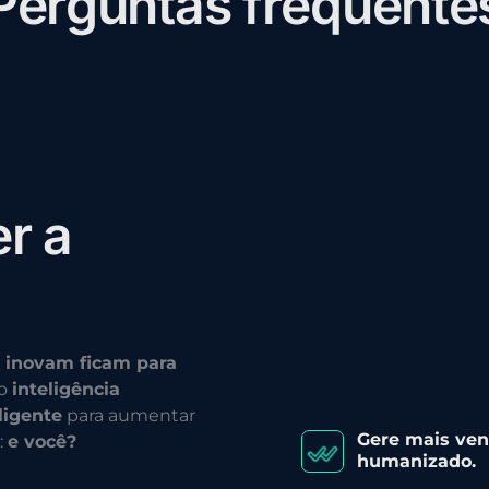
P
e
r
g
u
n
t
a
s
f
r
e
q
u
e
n
t
e
e
r
a
 inovam ficam para
do
inteligência
ligente
para aumentar
Gere mais ve
:
e você?
humanizado.