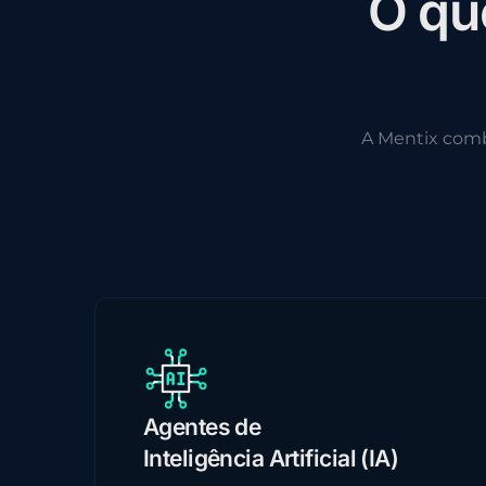
O
q
u
A Mentix com
Agentes de
Inteligência Artificial (IA)