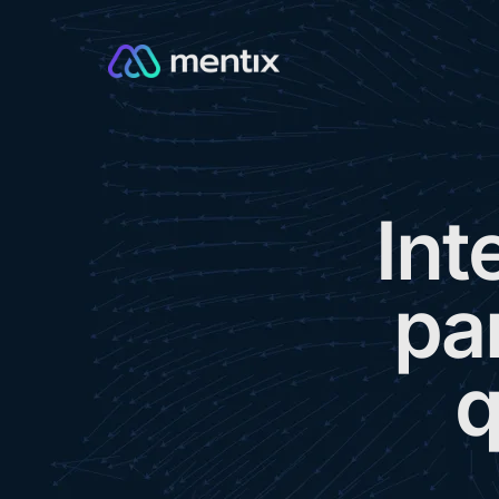
I
n
t
p
a