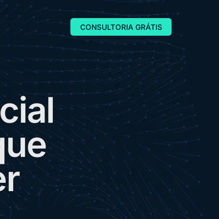
CONSULTORIA GRÁTIS
c
i
a
l
q
u
e
e
r