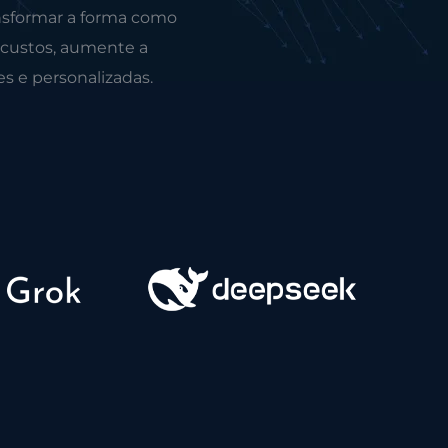
nsformar a forma como
 custos, aumente a
es e personalizadas.