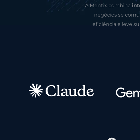
A Mentix combina
int
negócios se comun
eficiência e leve s