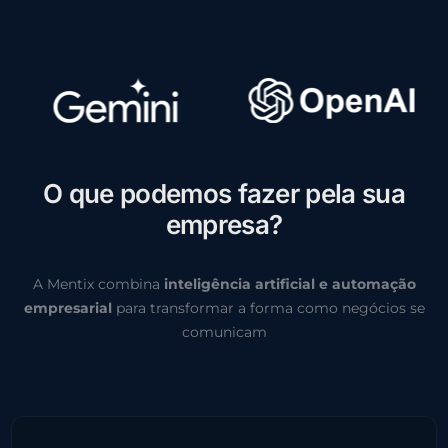
O
q
u
e
p
o
d
e
m
o
s
f
a
z
e
r
p
e
l
a
s
u
a
e
m
p
r
e
s
a
?
A Mentix combina
inteligência artificial e automação
empresarial
para transformar a forma como negócios se
comunicam