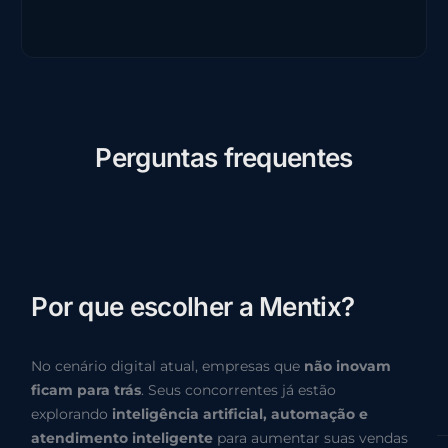
P
e
r
g
u
n
t
a
s
f
r
e
q
u
e
n
t
e
s
P
o
r
q
u
e
e
s
c
o
l
h
e
r
a
M
e
n
t
i
x
?
No cenário digital atual, empresas que
não inovam
ficam para trás
. Seus concorrentes já estão
explorando
inteligência artificial, automação e
atendimento inteligente
para aumentar suas vendas