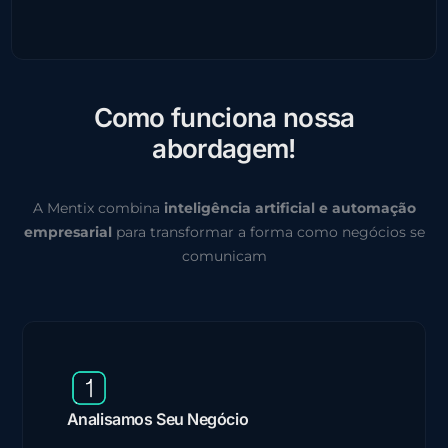
C
o
m
o
f
u
n
c
i
o
n
a
n
o
s
s
a
a
b
o
r
d
a
g
e
m
!
A Mentix combina
inteligência artificial e automação
empresarial
para transformar a forma como negócios se
comunicam
Analisamos Seu Negócio