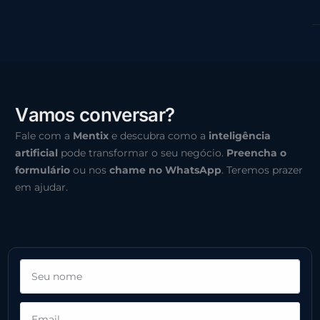
V
a
m
o
s
c
o
n
v
e
r
s
a
r
?
Fale com a
Mentix
e descubra como a
inteligência
artificial
pode transformar o seu negócio.
Preencha o
formulário
ou nos
chame no WhatsApp
. Teremos prazer
em ajudar.