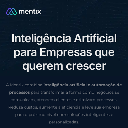
I
n
t
e
l
i
g
ê
n
c
i
a
A
r
t
i
f
i
c
i
a
l
CONSULTORIA GRÁTIS
p
a
r
a
E
m
p
r
e
s
a
s
q
u
e
q
u
e
r
e
m
c
r
e
s
c
e
r
A Mentix combina
inteligência artificial e automação de
processos
para transformar a forma como negócios se
comunicam, atendem clientes e otimizam processos.
Reduza custos, aumente a eficiência e leve sua empresa
para o próximo nível com soluções inteligentes e
personalizadas.