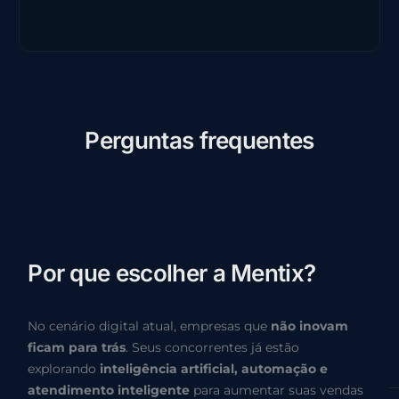
P
e
r
g
u
n
t
a
s
f
r
e
q
u
e
n
t
e
s
P
o
r
q
u
e
e
s
c
o
l
h
e
r
a
M
e
n
t
i
x
?
No cenário digital atual, empresas que
não inovam
ficam para trás
. Seus concorrentes já estão
explorando
inteligência artificial, automação e
atendimento inteligente
para aumentar suas vendas