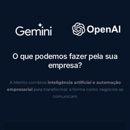
O
q
u
e
p
o
d
e
m
o
s
f
a
z
e
r
p
e
l
a
s
u
a
e
m
p
r
e
s
a
?
A Mentix combina
inteligência artificial e automação
empresarial
para transformar a forma como negócios se
comunicam