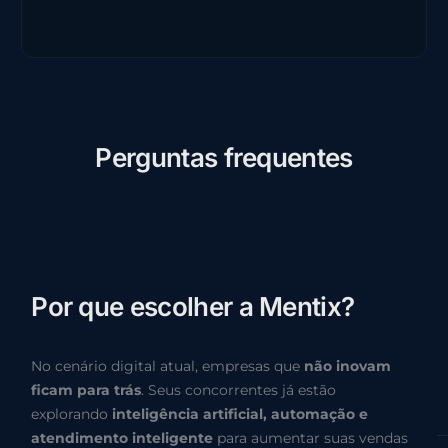
P
e
r
g
u
n
t
a
s
f
r
e
q
u
e
n
t
e
s
P
o
r
q
u
e
e
s
c
o
l
h
e
r
a
M
e
n
t
i
x
?
No cenário digital atual, empresas que
não inovam
ficam para trás
. Seus concorrentes já estão
explorando
inteligência artificial, automação e
atendimento inteligente
para aumentar suas vendas