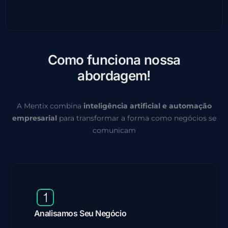
C
o
m
o
f
u
n
c
i
o
n
a
n
o
s
s
a
a
b
o
r
d
a
g
e
m
!
A Mentix combina
inteligência artificial e automação
empresarial
para transformar a forma como negócios se
comunicam
Analisamos Seu Negócio