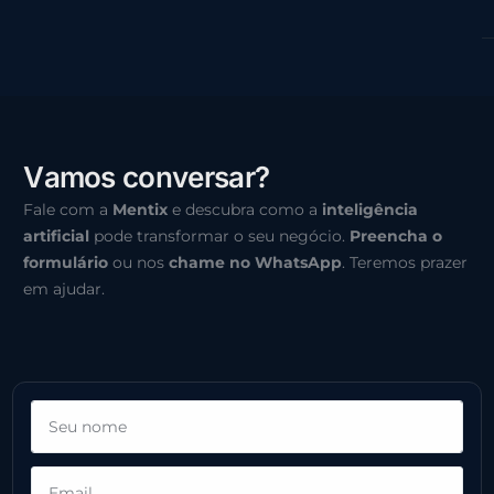
V
a
m
o
s
c
o
n
v
e
r
s
a
r
?
Fale com a
Mentix
e descubra como a
inteligência
artificial
pode transformar o seu negócio.
Preencha o
formulário
ou nos
chame no WhatsApp
. Teremos prazer
em ajudar.