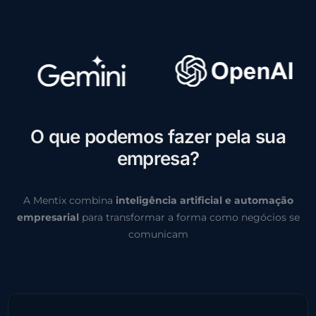
O
q
u
e
p
o
d
e
m
o
s
f
a
z
e
r
p
e
l
a
s
u
a
e
m
p
r
e
s
a
?
A Mentix combina
inteligência artificial e automação
empresarial
para transformar a forma como negócios se
comunicam