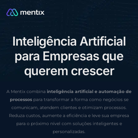
I
n
t
e
l
i
g
ê
n
c
i
a
A
r
t
i
f
i
c
i
a
l
CONSULTORIA GRÁTIS
p
a
r
a
E
m
p
r
e
s
a
s
q
u
e
q
u
e
r
e
m
c
r
e
s
c
e
r
A Mentix combina
inteligência artificial e automação de
processos
para transformar a forma como negócios se
comunicam, atendem clientes e otimizam processos.
Reduza custos, aumente a eficiência e leve sua empresa
para o próximo nível com soluções inteligentes e
personalizadas.