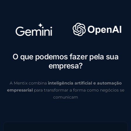
O
q
u
e
p
o
d
e
m
o
s
f
a
z
e
r
p
e
l
a
s
u
a
e
m
p
r
e
s
a
?
A Mentix combina
inteligência artificial e automação
empresarial
para transformar a forma como negócios se
comunicam