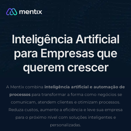
I
n
t
e
l
i
g
ê
n
c
i
a
A
r
t
i
f
i
c
i
a
l
CONSULTORIA GRÁTIS
p
a
r
a
E
m
p
r
e
s
a
s
q
u
e
q
u
e
r
e
m
c
r
e
s
c
e
r
A Mentix combina
inteligência artificial e automação de
processos
para transformar a forma como negócios se
comunicam, atendem clientes e otimizam processos.
Reduza custos, aumente a eficiência e leve sua empresa
para o próximo nível com soluções inteligentes e
personalizadas.