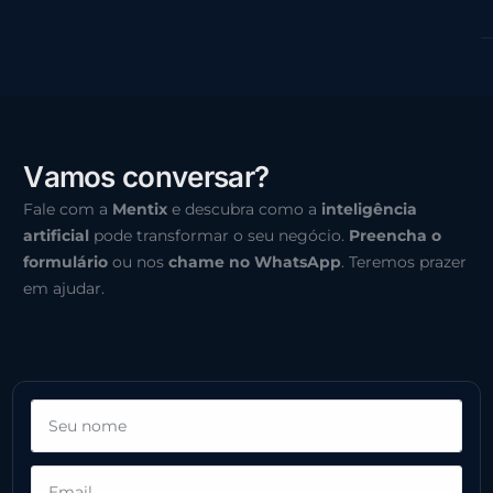
V
a
m
o
s
c
o
n
v
e
r
s
a
r
?
Fale com a
Mentix
e descubra como a
inteligência
artificial
pode transformar o seu negócio.
Preencha o
formulário
ou nos
chame no WhatsApp
. Teremos prazer
em ajudar.