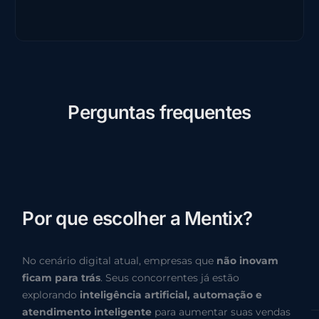
P
e
r
g
u
n
t
a
s
f
r
e
q
u
e
n
t
e
s
P
o
r
q
u
e
e
s
c
o
l
h
e
r
a
M
e
n
t
i
x
?
No cenário digital atual, empresas que
não inovam
ficam para trás
. Seus concorrentes já estão
explorando
inteligência artificial, automação e
atendimento inteligente
para aumentar suas vendas