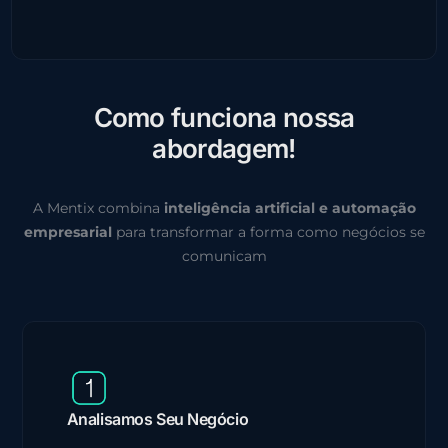
C
o
m
o
f
u
n
c
i
o
n
a
n
o
s
s
a
a
b
o
r
d
a
g
e
m
!
A Mentix combina
inteligência artificial e automação
empresarial
para transformar a forma como negócios se
comunicam
Analisamos Seu Negócio