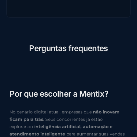
P
e
r
g
u
n
t
a
s
f
r
e
q
u
e
n
t
e
s
P
o
r
q
u
e
e
s
c
o
l
h
e
r
a
M
e
n
t
i
x
?
No cenário digital atual, empresas que
não inovam
ficam para trás
. Seus concorrentes já estão
explorando
inteligência artificial, automação e
atendimento inteligente
para aumentar suas vendas