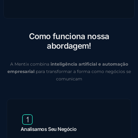
C
o
m
o
f
u
n
c
i
o
n
a
n
o
s
s
a
a
b
o
r
d
a
g
e
m
!
A Mentix combina
inteligência artificial e automação
empresarial
para transformar a forma como negócios se
comunicam
Analisamos Seu Negócio