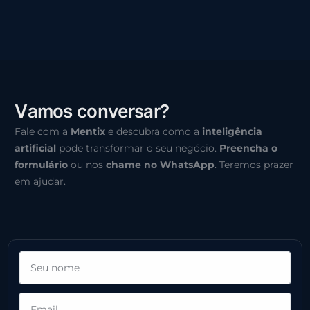
V
a
m
o
s
c
o
n
v
e
r
s
a
r
?
Fale com a
Mentix
e descubra como a
inteligência
artificial
pode transformar o seu negócio.
Preencha o
formulário
ou nos
chame no WhatsApp
. Teremos prazer
em ajudar.