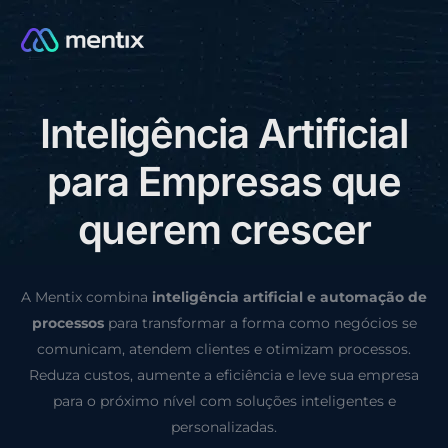
I
n
t
e
l
i
g
ê
n
c
i
a
A
r
t
i
f
i
c
i
a
l
CONSULTORIA GRÁTIS
p
a
r
a
E
m
p
r
e
s
a
s
q
u
e
q
u
e
r
e
m
c
r
e
s
c
e
r
A Mentix combina
inteligência artificial e automação de
processos
para transformar a forma como negócios se
comunicam, atendem clientes e otimizam processos.
Reduza custos, aumente a eficiência e leve sua empresa
para o próximo nível com soluções inteligentes e
personalizadas.