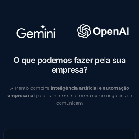
O
q
u
e
p
o
d
e
m
o
s
f
a
z
e
r
p
e
l
a
s
u
a
e
m
p
r
e
s
a
?
A Mentix combina
inteligência artificial e automação
empresarial
para transformar a forma como negócios se
comunicam