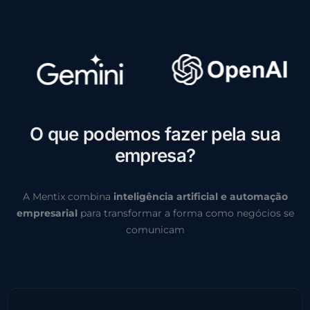
O
q
u
e
p
o
d
e
m
o
s
f
a
z
e
r
p
e
l
a
s
u
a
e
m
p
r
e
s
a
?
A Mentix combina
inteligência artificial e automação
empresarial
para transformar a forma como negócios se
comunicam