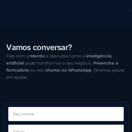
V
a
m
o
s
c
o
n
v
e
r
s
a
r
?
Fale com a
Mentix
e descubra como a
inteligência
artificial
pode transformar o seu negócio.
Preencha o
formulário
ou nos
chame no WhatsApp
. Teremos prazer
em ajudar.