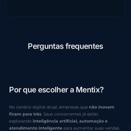
P
e
r
g
u
n
t
a
s
f
r
e
q
u
e
n
t
e
s
P
o
r
q
u
e
e
s
c
o
l
h
e
r
a
M
e
n
t
i
x
?
No cenário digital atual, empresas que
não inovam
ficam para trás
. Seus concorrentes já estão
explorando
inteligência artificial, automação e
atendimento inteligente
para aumentar suas vendas