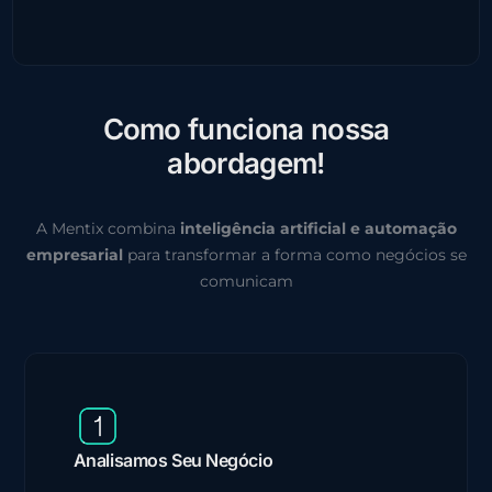
C
o
m
o
f
u
n
c
i
o
n
a
n
o
s
s
a
a
b
o
r
d
a
g
e
m
!
A Mentix combina
inteligência artificial e automação
empresarial
para transformar a forma como negócios se
comunicam
Analisamos Seu Negócio