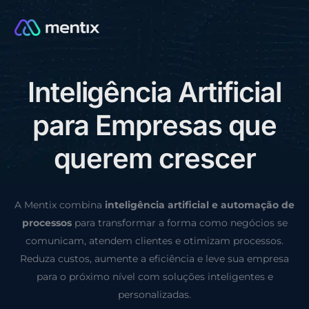
I
n
t
e
l
i
g
ê
n
c
i
a
A
r
t
i
f
i
c
i
a
l
CONSULTORIA GRÁTIS
p
a
r
a
E
m
p
r
e
s
a
s
q
u
e
q
u
e
r
e
m
c
r
e
s
c
e
r
A Mentix combina
inteligência artificial e automação de
processos
para transformar a forma como negócios se
comunicam, atendem clientes e otimizam processos.
Reduza custos, aumente a eficiência e leve sua empresa
para o próximo nível com soluções inteligentes e
personalizadas.