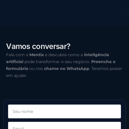
V
a
m
o
s
c
o
n
v
e
r
s
a
r
?
Fale com a
Mentix
e descubra como a
inteligência
artificial
pode transformar o seu negócio.
Preencha o
formulário
ou nos
chame no WhatsApp
. Teremos prazer
em ajudar.