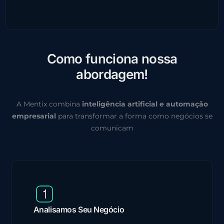
C
o
m
o
f
u
n
c
i
o
n
a
n
o
s
s
a
a
b
o
r
d
a
g
e
m
!
A Mentix combina
inteligência artificial e automação
empresarial
para transformar a forma como negócios se
comunicam
Analisamos Seu Negócio