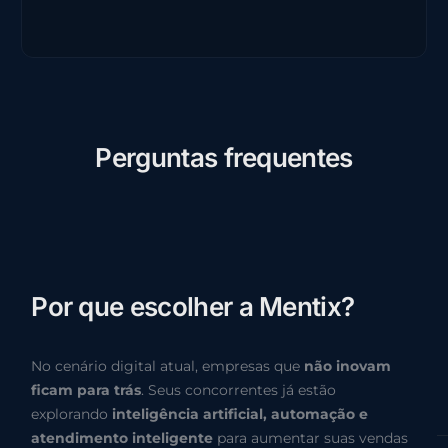
P
e
r
g
u
n
t
a
s
f
r
e
q
u
e
n
t
e
s
P
o
r
q
u
e
e
s
c
o
l
h
e
r
a
M
e
n
t
i
x
?
No cenário digital atual, empresas que
não inovam
ficam para trás
. Seus concorrentes já estão
explorando
inteligência artificial, automação e
atendimento inteligente
para aumentar suas vendas