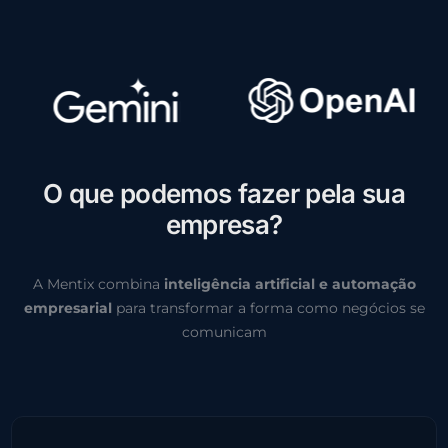
O
q
u
e
p
o
d
e
m
o
s
f
a
z
e
r
p
e
l
a
s
u
a
e
m
p
r
e
s
a
?
A Mentix combina
inteligência artificial e automação
empresarial
para transformar a forma como negócios se
comunicam