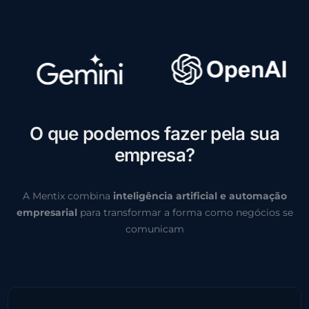
O
q
u
e
p
o
d
e
m
o
s
f
a
z
e
r
p
e
l
a
s
u
a
e
m
p
r
e
s
a
?
A Mentix combina
inteligência artificial e automação
empresarial
para transformar a forma como negócios se
comunicam