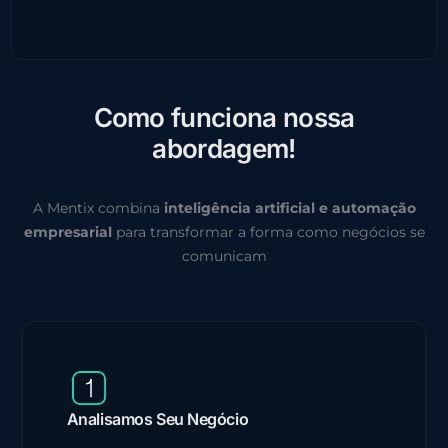
C
o
m
o
f
u
n
c
i
o
n
a
n
o
s
s
a
a
b
o
r
d
a
g
e
m
!
A Mentix combina
inteligência artificial e automação
empresarial
para transformar a forma como negócios se
comunicam
Analisamos Seu Negócio