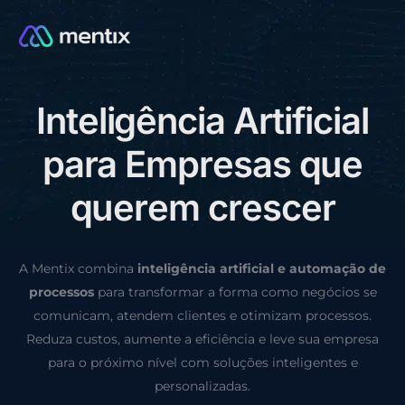
I
n
t
e
l
i
g
ê
n
c
i
a
A
r
t
i
f
i
c
i
a
l
CONSULTORIA GRÁTIS
p
a
r
a
E
m
p
r
e
s
a
s
q
u
e
q
u
e
r
e
m
c
r
e
s
c
e
r
A Mentix combina
inteligência artificial e automação de
processos
para transformar a forma como negócios se
comunicam, atendem clientes e otimizam processos.
Reduza custos, aumente a eficiência e leve sua empresa
para o próximo nível com soluções inteligentes e
personalizadas.