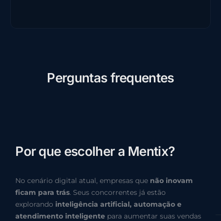
P
e
r
g
u
n
t
a
s
f
r
e
q
u
e
n
t
e
s
P
o
r
q
u
e
e
s
c
o
l
h
e
r
a
M
e
n
t
i
x
?
No cenário digital atual, empresas que
não inovam
ficam para trás
. Seus concorrentes já estão
explorando
inteligência artificial, automação e
atendimento inteligente
para aumentar suas vendas