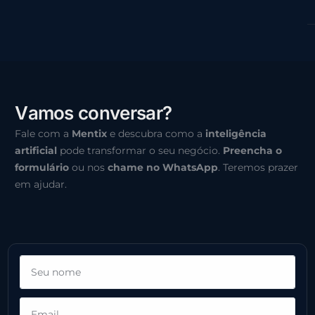
V
a
m
o
s
c
o
n
v
e
r
s
a
r
?
Fale com a
Mentix
e descubra como a
inteligência
artificial
pode transformar o seu negócio.
Preencha o
formulário
ou nos
chame no WhatsApp
. Teremos prazer
em ajudar.