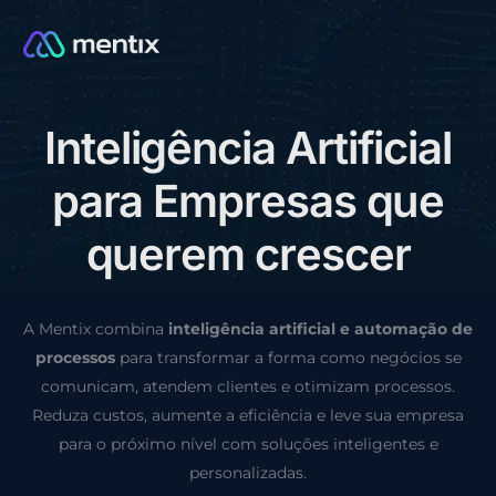
I
n
t
e
l
i
g
ê
n
c
i
a
A
r
t
i
f
i
c
i
a
l
CONSULTORIA GRÁTIS
p
a
r
a
E
m
p
r
e
s
a
s
q
u
e
q
u
e
r
e
m
c
r
e
s
c
e
r
A Mentix combina
inteligência artificial e automação de
processos
para transformar a forma como negócios se
comunicam, atendem clientes e otimizam processos.
Reduza custos, aumente a eficiência e leve sua empresa
para o próximo nível com soluções inteligentes e
personalizadas.