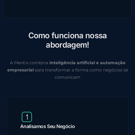
C
o
m
o
f
u
n
c
i
o
n
a
n
o
s
s
a
a
b
o
r
d
a
g
e
m
!
A Mentix combina
inteligência artificial e automação
empresarial
para transformar a forma como negócios se
comunicam
Analisamos Seu Negócio