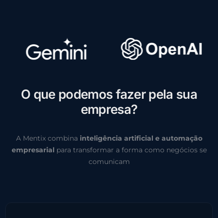
O
q
u
e
p
o
d
e
m
o
s
f
a
z
e
r
p
e
l
a
s
u
a
e
m
p
r
e
s
a
?
A Mentix combina
inteligência artificial e automação
empresarial
para transformar a forma como negócios se
comunicam