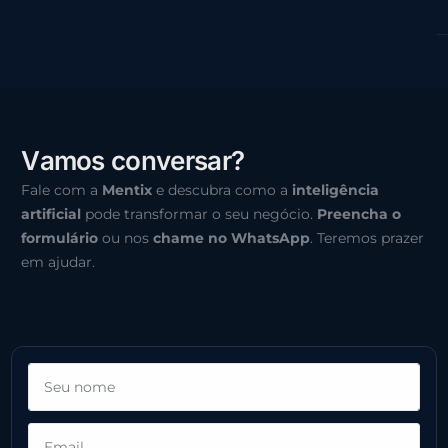
V
a
m
o
s
c
o
n
v
e
r
s
a
r
?
Fale com a
Mentix
e descubra como a
inteligência
artificial
pode transformar o seu negócio.
Preencha o
formulário
ou nos
chame no WhatsApp
. Teremos prazer
em ajudar.