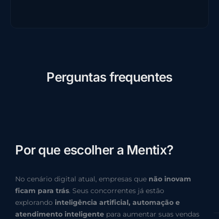
P
e
r
g
u
n
t
a
s
f
r
e
q
u
e
n
t
e
s
P
o
r
q
u
e
e
s
c
o
l
h
e
r
a
M
e
n
t
i
x
?
No cenário digital atual, empresas que
não inovam
ficam para trás
. Seus concorrentes já estão
explorando
inteligência artificial, automação e
atendimento inteligente
para aumentar suas vendas