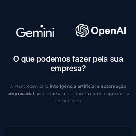
O
q
u
e
p
o
d
e
m
o
s
f
a
z
e
r
p
e
l
a
s
u
a
e
m
p
r
e
s
a
?
A Mentix combina
inteligência artificial e automação
empresarial
para transformar a forma como negócios se
comunicam