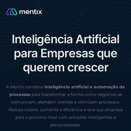
I
n
t
e
l
i
g
ê
n
c
i
a
A
r
t
i
f
i
c
i
a
l
CONSULTORIA GRÁTIS
p
a
r
a
E
m
p
r
e
s
a
s
q
u
e
q
u
e
r
e
m
c
r
e
s
c
e
r
A Mentix combina
inteligência artificial e automação de
processos
para transformar a forma como negócios se
comunicam, atendem clientes e otimizam processos.
Reduza custos, aumente a eficiência e leve sua empresa
para o próximo nível com soluções inteligentes e
personalizadas.