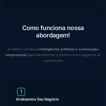
C
o
m
o
f
u
n
c
i
o
n
a
n
o
s
s
a
a
b
o
r
d
a
g
e
m
!
A Mentix combina
inteligência artificial e automação
empresarial
para transformar a forma como negócios se
comunicam
Analisamos Seu Negócio