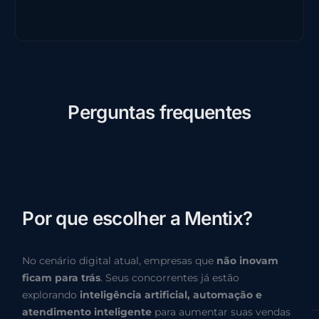
P
e
r
g
u
n
t
a
s
f
r
e
q
u
e
n
t
e
s
P
o
r
q
u
e
e
s
c
o
l
h
e
r
a
M
e
n
t
i
x
?
No cenário digital atual, empresas que
não inovam
ficam para trás
. Seus concorrentes já estão
explorando
inteligência artificial, automação e
atendimento inteligente
para aumentar suas vendas