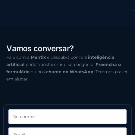
V
a
m
o
s
c
o
n
v
e
r
s
a
r
?
Fale com a
Mentix
e descubra como a
inteligência
artificial
pode transformar o seu negócio.
Preencha o
formulário
ou nos
chame no WhatsApp
. Teremos prazer
em ajudar.