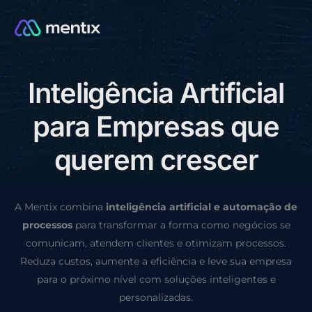
I
n
t
e
l
i
g
ê
n
c
i
a
A
r
t
i
f
i
c
i
a
l
CONSULTORIA GRÁTIS
p
a
r
a
E
m
p
r
e
s
a
s
q
u
e
q
u
e
r
e
m
c
r
e
s
c
e
r
A Mentix combina
inteligência artificial e automação de
processos
para transformar a forma como negócios se
comunicam, atendem clientes e otimizam processos.
Reduza custos, aumente a eficiência e leve sua empresa
para o próximo nível com soluções inteligentes e
personalizadas.