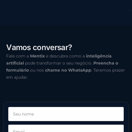
V
a
m
o
s
c
o
n
v
e
r
s
a
r
?
Fale com a
Mentix
e descubra como a
inteligência
artificial
pode transformar o seu negócio.
Preencha o
formulário
ou nos
chame no WhatsApp
. Teremos prazer
em ajudar.