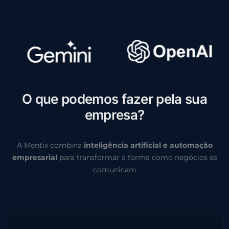
O
q
u
e
p
o
d
e
m
o
s
f
a
z
e
r
p
e
l
a
s
u
a
e
m
p
r
e
s
a
?
A Mentix combina
inteligência artificial e automação
empresarial
para transformar a forma como negócios se
comunicam