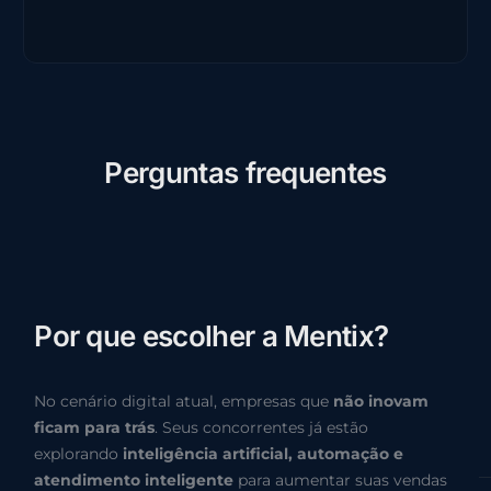
P
e
r
g
u
n
t
a
s
f
r
e
q
u
e
n
t
e
s
P
o
r
q
u
e
e
s
c
o
l
h
e
r
a
M
e
n
t
i
x
?
No cenário digital atual, empresas que
não inovam
ficam para trás
. Seus concorrentes já estão
explorando
inteligência artificial, automação e
atendimento inteligente
para aumentar suas vendas