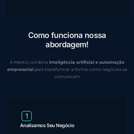
C
o
m
o
f
u
n
c
i
o
n
a
n
o
s
s
a
a
b
o
r
d
a
g
e
m
!
A Mentix combina
inteligência artificial e automação
empresarial
para transformar a forma como negócios se
comunicam
Analisamos Seu Negócio