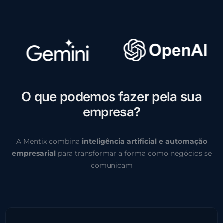
O
q
u
e
p
o
d
e
m
o
s
f
a
z
e
r
p
e
l
a
s
u
a
e
m
p
r
e
s
a
?
A Mentix combina
inteligência artificial e automação
empresarial
para transformar a forma como negócios se
comunicam