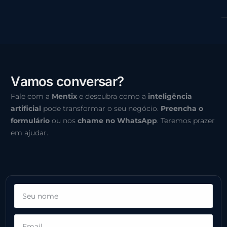
V
a
m
o
s
c
o
n
v
e
r
s
a
r
?
Fale com a
Mentix
e descubra como a
inteligência
artificial
pode transformar o seu negócio.
Preencha o
formulário
ou nos
chame no WhatsApp
. Teremos prazer
em ajudar.