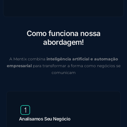
C
o
m
o
f
u
n
c
i
o
n
a
n
o
s
s
a
a
b
o
r
d
a
g
e
m
!
A Mentix combina
inteligência artificial e automação
empresarial
para transformar a forma como negócios se
comunicam
Analisamos Seu Negócio