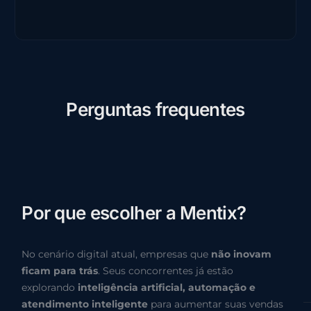
P
e
r
g
u
n
t
a
s
f
r
e
q
u
e
n
t
e
s
P
o
r
q
u
e
e
s
c
o
l
h
e
r
a
M
e
n
t
i
x
?
No cenário digital atual, empresas que
não inovam
ficam para trás
. Seus concorrentes já estão
explorando
inteligência artificial, automação e
atendimento inteligente
para aumentar suas vendas