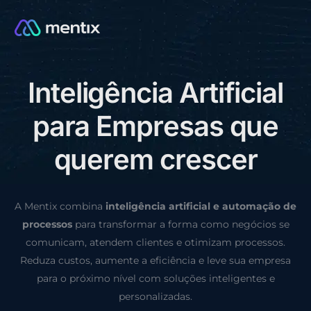
I
n
t
e
l
i
g
ê
n
c
i
a
A
r
t
i
f
i
c
i
a
l
CONSULTORIA GRÁTIS
p
a
r
a
E
m
p
r
e
s
a
s
q
u
e
q
u
e
r
e
m
c
r
e
s
c
e
r
A Mentix combina
inteligência artificial e automação de
processos
para transformar a forma como negócios se
comunicam, atendem clientes e otimizam processos.
Reduza custos, aumente a eficiência e leve sua empresa
para o próximo nível com soluções inteligentes e
personalizadas.