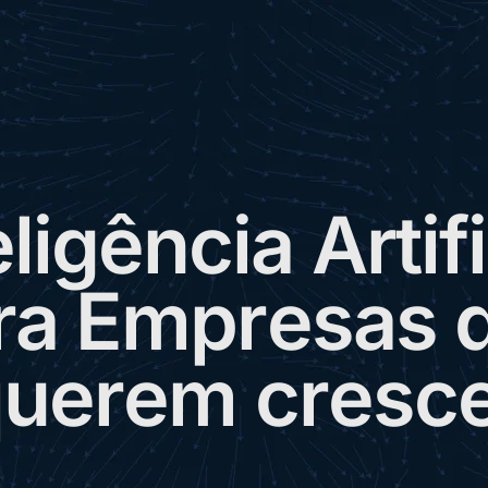
e
l
i
g
ê
n
c
i
a
A
r
t
i
f
i
r
a
E
m
p
r
e
s
a
s
q
u
e
r
e
m
c
r
e
s
c