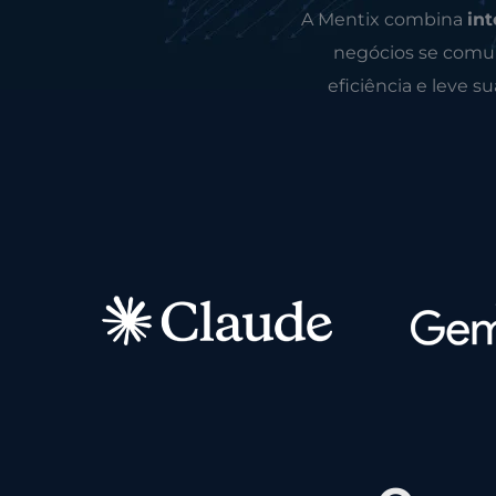
A Mentix combina
int
negócios se comun
eficiência e leve s