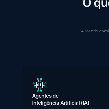
O
q
u
A Mentix com
Agentes de
Inteligência Artificial (IA)