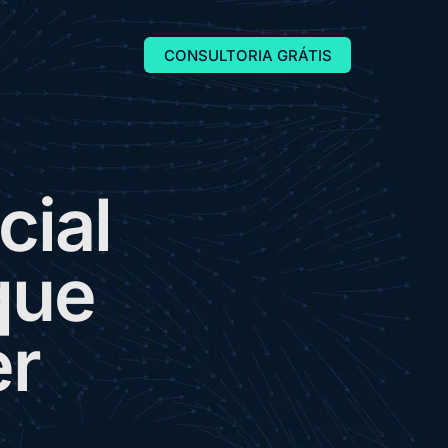
CONSULTORIA GRÁTIS
c
i
a
l
q
u
e
e
r