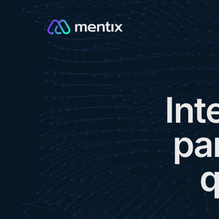
I
n
t
p
a