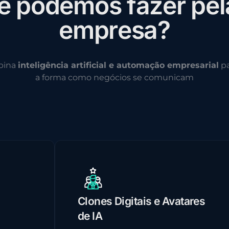
e
p
o
d
e
m
o
s
f
a
z
e
r
p
e
l
e
m
p
r
e
s
a
?
bina
inteligência artificial e automação empresarial
pa
a forma como negócios se comunicam
Clones Digitais e Avatares
de IA