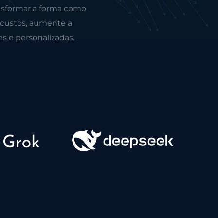
nsformar a forma como
 custos, aumente a
es e personalizadas.