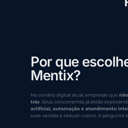
P
o
r
q
u
e
e
s
c
o
l
h
M
e
n
t
i
x
?
No cenário digital atual, empresas que
não
trás
. Seus concorrentes já estão exploran
artificial, automação e atendimento inte
suas vendas e reduzir custos. A pergunta é