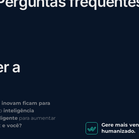
P
e
r
g
u
n
t
a
s
f
r
e
q
u
e
n
t
e
e
r
a
 inovam ficam para
do
inteligência
ligente
para aumentar
Gere mais ve
:
e você?
humanizado.