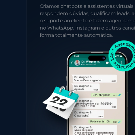
Criamos chatbots e assistentes virtuais
respondem dúvidas, qualificam leads, a
o suporte ao cliente e fazem agendam
no WhatsApp, Instagram e outros canai
forma totalmente automática.