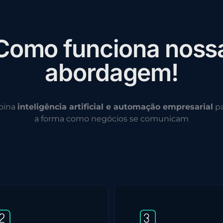
C
o
m
o
f
u
n
c
i
o
n
a
n
o
s
s
a
b
o
r
d
a
g
e
m
!
bina
inteligência artificial e automação empresarial
pa
a forma como negócios se comunicam