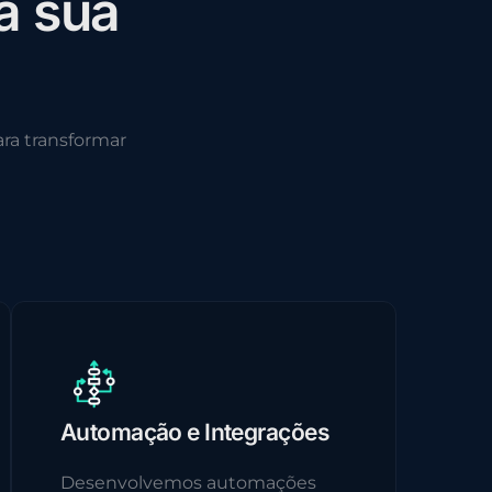
a
s
u
a
ra transformar
Automação e Integrações
Desenvolvemos automações