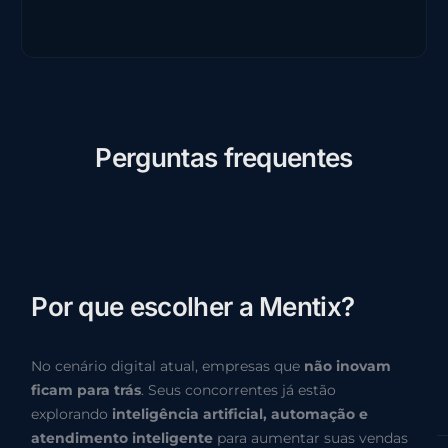
P
e
r
g
u
n
t
a
s
f
r
e
q
u
e
n
t
e
s
P
o
r
q
u
e
e
s
c
o
l
h
e
r
a
M
e
n
t
i
x
?
No cenário digital atual, empresas que
não inovam
ficam para trás
. Seus concorrentes já estão
explorando
inteligência artificial, automação e
atendimento inteligente
para aumentar suas vendas