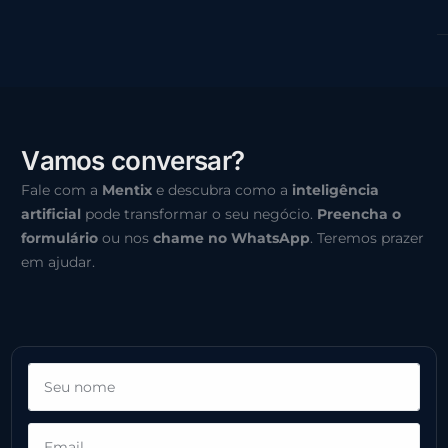
V
a
m
o
s
c
o
n
v
e
r
s
a
r
?
Fale com a
Mentix
e descubra como a
inteligência
artificial
pode transformar o seu negócio.
Preencha o
formulário
ou nos
chame no WhatsApp
. Teremos prazer
em ajudar.