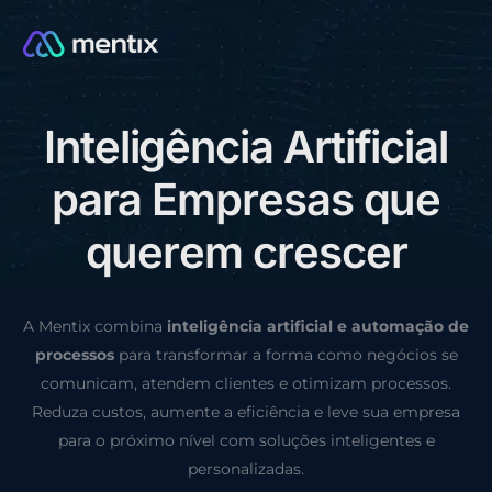
I
n
t
e
l
i
g
ê
n
c
i
a
A
r
t
i
f
i
c
i
a
l
CONSULTORIA GRÁTIS
p
a
r
a
E
m
p
r
e
s
a
s
q
u
e
q
u
e
r
e
m
c
r
e
s
c
e
r
A Mentix combina
inteligência artificial e automação de
processos
para transformar a forma como negócios se
comunicam, atendem clientes e otimizam processos.
Reduza custos, aumente a eficiência e leve sua empresa
para o próximo nível com soluções inteligentes e
personalizadas.