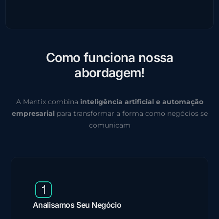
C
o
m
o
f
u
n
c
i
o
n
a
n
o
s
s
a
a
b
o
r
d
a
g
e
m
!
A Mentix combina
inteligência artificial e automação
empresarial
para transformar a forma como negócios se
comunicam
Analisamos Seu Negócio