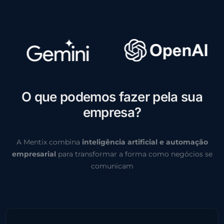
O
q
u
e
p
o
d
e
m
o
s
f
a
z
e
r
p
e
l
a
s
u
a
e
m
p
r
e
s
a
?
A Mentix combina
inteligência artificial e automação
empresarial
para transformar a forma como negócios se
comunicam